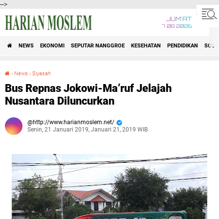
-->
JUM'AT
7 08 2026
NEWS
EKONOMI
SEPUTAR NANGGROE
KESEHATAN
PENDIDIKAN
SOSI
›
News
›
Siyasah
Bus Repnas Jokowi-Ma’ruf Jelajah Nusantara Diluncurkan
Bus Repnas Jokowi-Ma’ruf Jelajah
Nusantara Diluncurkan
http://www.harianmoslem.net/
Senin, 21 Januari 2019, Januari 21, 2019 WIB