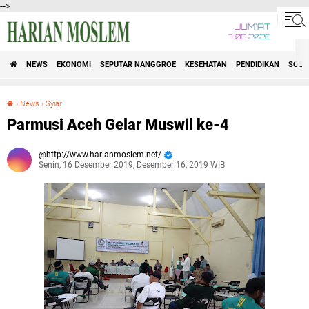
-->
JUM'AT
7 08 2026
NEWS
EKONOMI
SEPUTAR NANGGROE
KESEHATAN
PENDIDIKAN
SOSI
›
News
›
Syiar
Parmusi Aceh Gelar Muswil ke-4
Parmusi Aceh Gelar Muswil ke-4
http://www.harianmoslem.net/
Senin, 16 Desember 2019, Desember 16, 2019 WIB