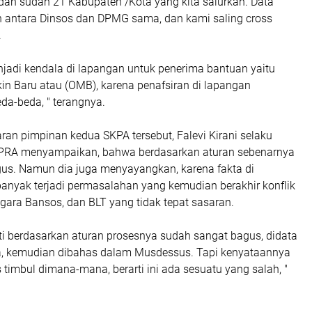
dan sudah 21 Kabupaten /Kota yang kita salurkan. Data
 antara Dinsos dan DPMG sama, dan kami saling cross
.
adi kendala di lapangan untuk penerima bantuan yaitu
kin Baru atau (OMB), karena penafsiran di lapangan
da-beda, " terangnya.
an pimpinan kedua SKPA tersebut, Falevi Kirani selaku
DPRA menyampaikan, bahwa berdasarkan aturan sebenarnya
us. Namun dia juga menyayangkan, karena fakta di
anyak terjadi permasalahan yang kemudian berakhir konflik
gara Bansos, dan BLT yang tidak tepat sasaran.
ti berdasarkan aturan prosesnya sudah sangat bagus, didata
a, kemudian dibahas dalam Musdessus. Tapi kenyataannya
timbul dimana-mana, berarti ini ada sesuatu yang salah, "