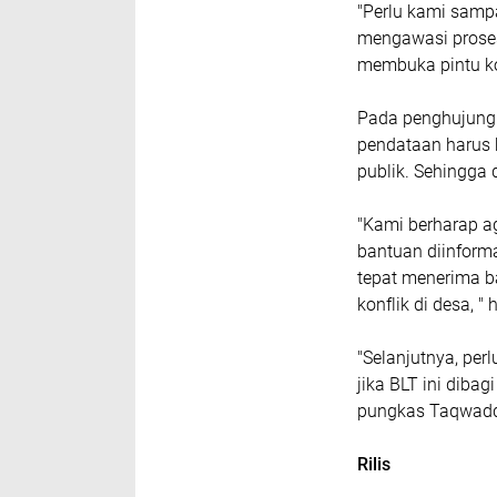
"Perlu kami sam
mengawasi proses 
membuka pintu kor
Pada penghujung 
pendataan harus 
publik. Sehingga 
"Kami berharap a
bantuan diinforma
tepat menerima ba
konflik di desa, 
"Selanjutnya, p
jika BLT ini diba
pungkas Taqwadd
Rilis