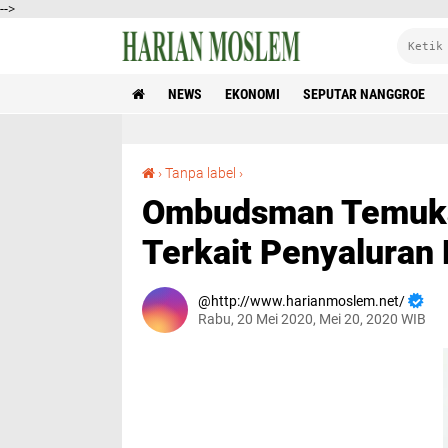
-->
NEWS
EKONOMI
SEPUTAR NANGGROE
Ombudsman Temukan Beragam Persoalan Terkait Penyaluran BLT dan Bansos
›
Tanpa label
›
Ombudsman Temuka
Terkait Penyaluran
http://www.harianmoslem.net/
Rabu, 20 Mei 2020, Mei 20, 2020 WIB