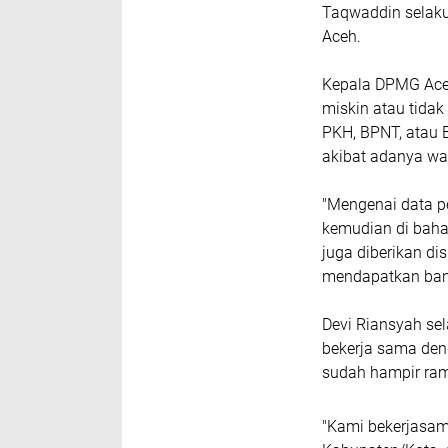
Taqwaddin selak
Aceh.
Kepala DPMG Aceh
miskin atau tida
PKH, BPNT, atau 
akibat adanya wa
"Mengenai data p
kemudian di bah
juga diberikan di
mendapatkan bant
Devi Riansyah se
bekerja sama den
sudah hampir ram
"Kami bekerjasam