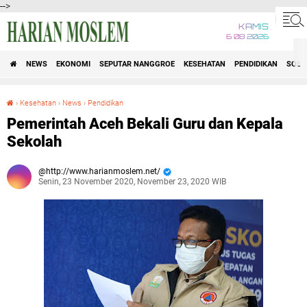
-->
KAMIS
6 08 2026
NEWS
EKONOMI
SEPUTAR NANGGROE
KESEHATAN
PENDIDIKAN
SOSI
›
Kesehatan
›
News
›
Pendidikan
Pemerintah Aceh Bekali Guru dan Kepala Sekolah
Pemerintah Aceh Bekali Guru dan Kepala
Sekolah
http://www.harianmoslem.net/
Senin, 23 November 2020, November 23, 2020 WIB