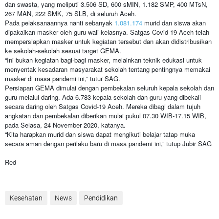
dan swasta, yang meliputi 3.506 SD, 600 sMIN, 1.182 SMP, 400 MTsN,
267 MAN, 222 SMK, 75 SLB, di seluruh Aceh.
Pada pelaksanaannya nanti sebanyak
1.081.174
murid dan siswa akan
dipakaikan masker oleh guru wali kelasnya. Satgas Covid-19 Aceh telah
mempersiapkan masker untuk kegiatan tersebut dan akan didistribusikan
ke sekolah-sekolah sesuai target GEMA.
“Ini bukan kegiatan bagi-bagi masker, melainkan teknik edukasi untuk
menyentak kesadaran masyarakat sekolah tentang pentingnya memakai
masker di masa pandemi ini,” tutur SAG.
Persiapan GEMA dimulai dengan pembekalan seluruh kepala sekolah dan
guru melalui daring. Ada 6.783 kepala sekolah dan guru yang dibekali
secara daring oleh Satgas Covid-19 Aceh. Mereka dibagi dalam tujuh
angkatan dan pembekalan diberikan mulai pukul 07.30 WIB-17.15 WIB,
pada Selasa, 24 November 2020, katanya.
“Kita harapkan murid dan siswa dapat mengikuti belajar tatap muka
secara aman dengan perilaku baru di masa pandemi ini,” tutup Jubir SAG
Red
Kesehatan
News
Pendidikan