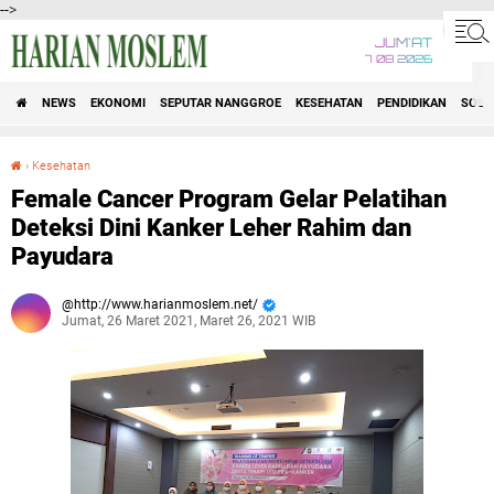
-->
JUM'AT
7 08 2026
NEWS
EKONOMI
SEPUTAR NANGGROE
KESEHATAN
PENDIDIKAN
SOSI
›
Kesehatan
Female Cancer Program Gelar Pelatihan Deteksi Dini Kanker Leher Rahim dan Payudara
Female Cancer Program Gelar Pelatihan
Deteksi Dini Kanker Leher Rahim dan
Payudara
http://www.harianmoslem.net/
Jumat, 26 Maret 2021, Maret 26, 2021 WIB