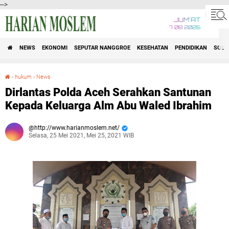
-->
JUM'AT
7 08 2026
NEWS
EKONOMI
SEPUTAR NANGGROE
KESEHATAN
PENDIDIKAN
SOSI
›
hukum
›
News
Dirlantas Polda Aceh Serahkan Santunan Kepada Keluarga Alm Abu Waled Ibrahim
Dirlantas Polda Aceh Serahkan Santunan
Kepada Keluarga Alm Abu Waled Ibrahim
http://www.harianmoslem.net/
Selasa, 25 Mei 2021, Mei 25, 2021 WIB