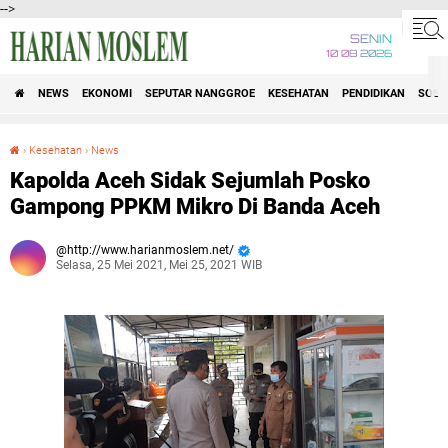
-->
SENIN
10 08 2026
NEWS
EKONOMI
SEPUTAR NANGGROE
KESEHATAN
PENDIDIKAN
SOSI
›
Kesehatan
›
News
Kapolda Aceh Sidak Sejumlah Posko Gampong PPKM Mikro Di Banda Aceh
Kapolda Aceh Sidak Sejumlah Posko
Gampong PPKM Mikro Di Banda Aceh
http://www.harianmoslem.net/
Selasa, 25 Mei 2021, Mei 25, 2021 WIB