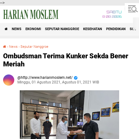
-->
SABTU
8 08 2026
NEWS
EKONOMI
SEPUTAR NANGGROE
KESEHATAN
PENDIDIKAN
SOSI
›
News
›
Seputar Nanggroe
Ombudsman Terima Kunker Sekda Bener Meriah
Ombudsman Terima Kunker Sekda Bener
Meriah
http://www.harianmoslem.net/
Minggu, 01 Agustus 2021, Agustus 01, 2021 WIB