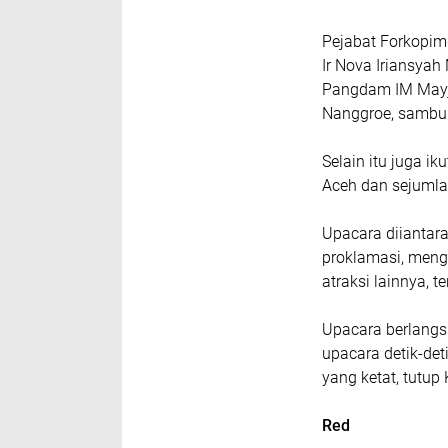
Pejabat Forkopim
Ir Nova Iriansyah
Pangdam IM Mayje
Nanggroe, sambu
Selain itu juga i
Aceh dan sejumla
Upacara diiantar
proklamasi, meng
atraksi lainnya, t
Upacara berlangsu
upacara detik-de
yang ketat, tutu
Red