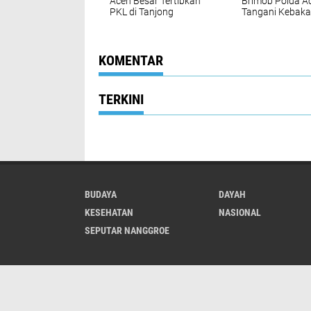
Aceh Besar Tertibkan
Brimob Polda A
PKL di Tanjong
Tangani Kebaka
Selamat Darussalam
Hutan di Lemba
Seulawah
KOMENTAR
TERKINI
BUDAYA
DAYAH
KESEHATAN
NASIONAL
SEPUTAR NANGGROE