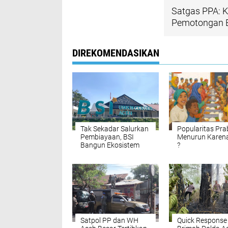
Satgas PPA: K
Pemotongan B
DIREKOMENDASIKAN
Tak Sekadar Salurkan
Popularitas Pr
Pembiayaan, BSI
Menurun Karen
Bangun Ekosistem
?
UMKM Nasional
Bersama Danantara
Satpol PP dan WH
Quick Response