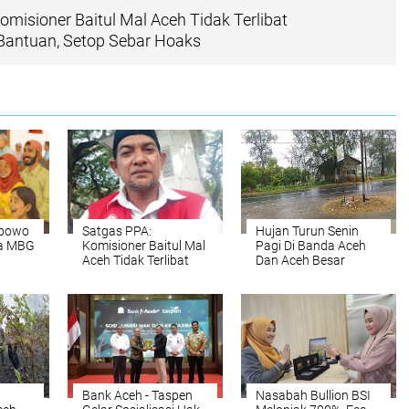
omisioner Baitul Mal Aceh Tidak Terlibat
antuan, Setop Sebar Hoaks
abowo
Satgas PPA:
Hujan Turun Senin
a MBG
Komisioner Baitul Mal
Pagi Di Banda Aceh
Aceh Tidak Terlibat
Dan Aceh Besar
Pemotongan
Bantuan, Setop Sebar
Hoaks
Bank Aceh - Taspen
Nasabah Bullion BSI