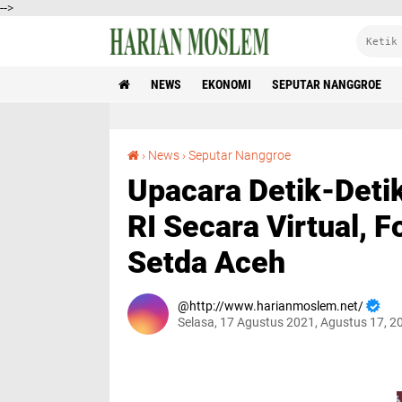
-->
NEWS
EKONOMI
SEPUTAR NANGGROE
Upacara Detik-Detik Proklamasi Kemerdekaan RI Secara Virtual, Forkopimda Aceh Ikuti Dari Setda Aceh
›
News
›
Seputar Nanggroe
Upacara Detik-Deti
RI Secara Virtual, 
Setda Aceh
http://www.harianmoslem.net/
Selasa, 17 Agustus 2021, Agustus 17, 2