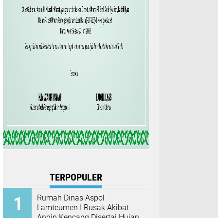
TERPOPULER
Rumah Dinas Aspol
Lamteumen I Rusak Akibat
Angin Kencang Disertai Hujan,