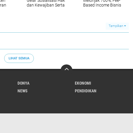
ceh
Gelar Sosialisasi Hak
Melonjak 700%, Fee-
ran
dan Kewajiban Serta
Based Income Bisnis
h
Wirausaha Pintar
Emas Naik 712%
Bagi PNS Menjelang
Pensiun
Tampilkan
LIHAT SEMUA
DONYA
EKONOMI
NEWS
PENDIDIKAN
Redaksi
Tentang Kami