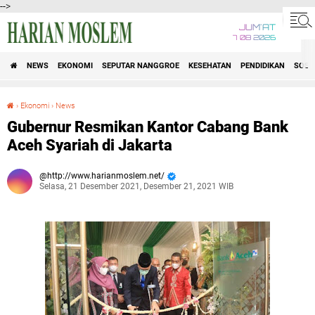
-->
JUM'AT
7 08 2026
NEWS
EKONOMI
SEPUTAR NANGGROE
KESEHATAN
PENDIDIKAN
SOSI
›
Ekonomi
›
News
Gubernur Resmikan Kantor Cabang Bank Aceh Syariah di Jakarta
Gubernur Resmikan Kantor Cabang Bank
Aceh Syariah di Jakarta
http://www.harianmoslem.net/
Selasa, 21 Desember 2021, Desember 21, 2021 WIB