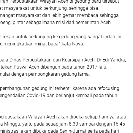
diran Perpustakaan Wilayah Aceh di gedung baru tersebut
at masyarakat untuk berkunjung, sehingga bisa
mangat masyarakat dan lebih gemar membaca sehingga
oeng, pintar sebagaimana misi dari pemerintah Aceh.
n rekan untuk berkunjung ke gedung yang sangat indah ini
 meningkatkan minat baca,” kata Nova.
pala Dinas Perpustakaan dan Kearsipan Aceh, Dr Edi Yandra,
kan Puswil Aceh dibangun pada tahun 2017 lalu,
ulai dengan pembongkaran gedung lama.
pembangunan gedung ini terhenti, karena ada refocusing
engendalian Covid-19 dan berlanjut kembali pada tahun
.
perpustakaan Wilayah Aceh akan dibuka setiap harinya, atau
ga Minggu, yaitu pada setiap jam 8.30 sampai dengan 16.45
ministrasi akan dibuka pada Senin-Jumat serta pada hari