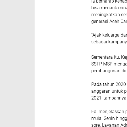
Ia berharap keha
bisa menarik min
meningkatkan se
generasi Aceh Car
“Ajak keluarga da
sebagai kampanye
Sementara itu, Ke
SSTP MSP mengata
pembangunan dim
Pada tahun 2020 
anggaran untuk p
2021, tambahnya
Edi menjelaskan 
mulai Senin hing
sore. Layanan Ad