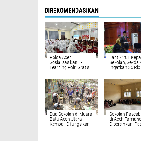
DIREKOMENDASIKAN
Polda Aceh
Lantik 201 Kepa
Sosialisasikan E-
Sekolah, Sekda
Learning Polri Gratis
Ingatkan 56 Rib
Ke Kalangan Sekolah
Anak Tak Sekol
Dua Sekolah di Muara
Sekolah Pascaba
Batu Aceh Utara
di Aceh Tamian
Kembali Difungsikan,
Dibersihkan, Pa
Usai Dibersihkan
Proses Belajar
Personel Polri
Kembali Berjala