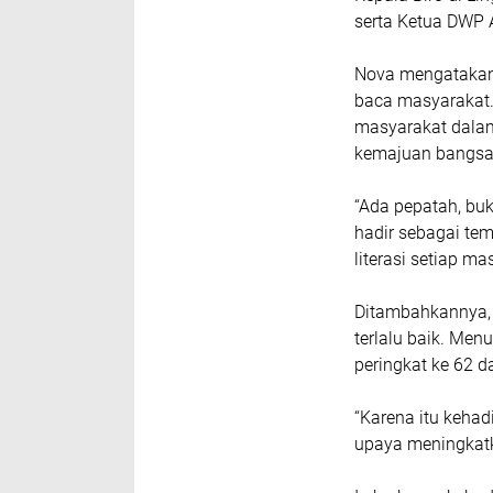
serta Ketua DWP 
Nova mengatakan
baca masyarakat.
masyarakat dala
kemajuan bangsa
“Ada pepatah, buk
hadir sebagai te
literasi setiap m
Ditambahkannya, 
terlalu baik. Me
peringkat ke 62 da
“Karena itu kehad
upaya meningkatka