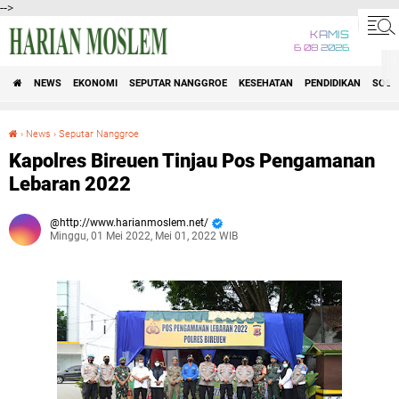
-->
KAMIS
6 08 2026
NEWS
EKONOMI
SEPUTAR NANGGROE
KESEHATAN
PENDIDIKAN
SOSI
›
News
›
Seputar Nanggroe
Kapolres Bireuen Tinjau Pos Pengamanan Lebaran 2022
Kapolres Bireuen Tinjau Pos Pengamanan
Lebaran 2022
http://www.harianmoslem.net/
Minggu, 01 Mei 2022, Mei 01, 2022 WIB