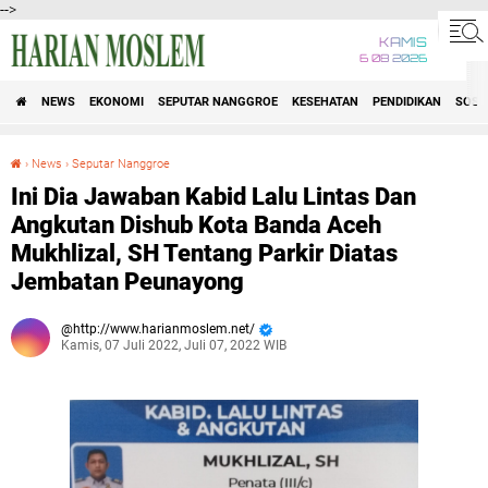
-->
KAMIS
6 08 2026
NEWS
EKONOMI
SEPUTAR NANGGROE
KESEHATAN
PENDIDIKAN
SOSI
›
News
›
Seputar Nanggroe
Ini Dia Jawaban Kabid Lalu Lintas Dan Angkutan Dishub Kota Banda Aceh Mukhlizal, SH Tentang Parkir Diatas Jembatan Peunayong
Ini Dia Jawaban Kabid Lalu Lintas Dan
Angkutan Dishub Kota Banda Aceh
Mukhlizal, SH Tentang Parkir Diatas
Jembatan Peunayong
http://www.harianmoslem.net/
Kamis, 07 Juli 2022, Juli 07, 2022 WIB