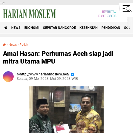
-->
SABTU
8 08 2026
NEWS
EKONOMI
SEPUTAR NANGGROE
KESEHATAN
PENDIDIKAN
SOSI
›
News
›
Politik
Amal Hasan: Perhumas Aceh siap jadi mitra Utama MPU
Amal Hasan: Perhumas Aceh siap jadi
mitra Utama MPU
http://www.harianmoslem.net/
Selasa, 09 Mei 2023, Mei 09, 2023 WIB