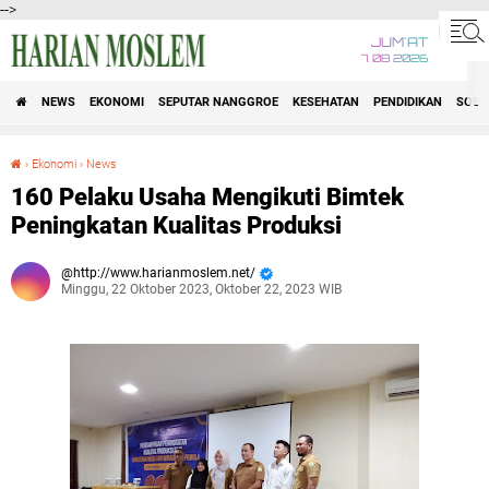
-->
JUM'AT
7 08 2026
NEWS
EKONOMI
SEPUTAR NANGGROE
KESEHATAN
PENDIDIKAN
SOSI
›
Ekonomi
›
News
160 Pelaku Usaha Mengikuti Bimtek Peningkatan Kualitas Produksi
160 Pelaku Usaha Mengikuti Bimtek
Peningkatan Kualitas Produksi
http://www.harianmoslem.net/
Minggu, 22 Oktober 2023, Oktober 22, 2023 WIB