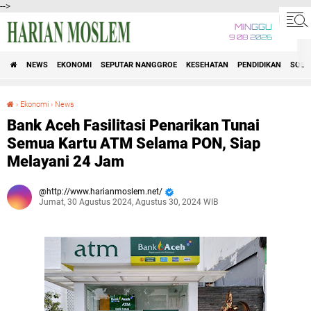
-->
MINGGU
9 08 2026
NEWS
EKONOMI
SEPUTAR NANGGROE
KESEHATAN
PENDIDIKAN
SOSI
›
Ekonomi
›
News
Bank Aceh Fasilitasi Penarikan Tunai Semua Kartu ATM Selama PON, Siap Melayani 24 Jam
Bank Aceh Fasilitasi Penarikan Tunai
Semua Kartu ATM Selama PON, Siap
Melayani 24 Jam
http://www.harianmoslem.net/
Jumat, 30 Agustus 2024, Agustus 30, 2024 WIB