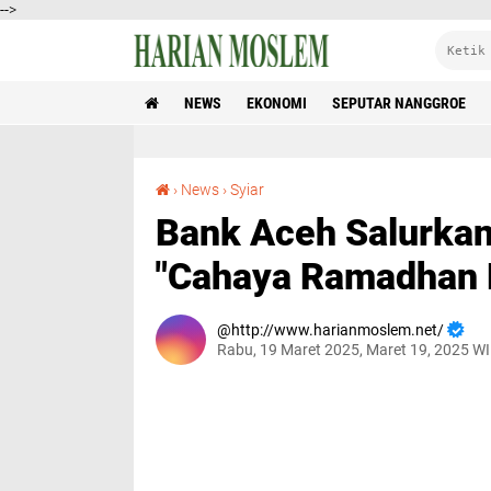
-->
NEWS
EKONOMI
SEPUTAR NANGGROE
Bank Aceh Salurkan Bantuan melalui Program "Cahaya Ramadhan Bersama Bank Aceh 2025"
›
News
›
Syiar
Bank Aceh Salurkan
"Cahaya Ramadhan 
http://www.harianmoslem.net/
Rabu, 19 Maret 2025, Maret 19, 2025 W