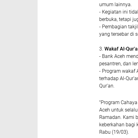
umum lainnya.
- Kegiatan ini t
berbuka, tetapi j
- Pembagian takji
yang tersebar di 
3.
Wakaf Al-Qur'a
- Bank Aceh mendi
pesantren, dan le
- Program wakaf 
terhadap Al-Qur'
Qur'an.
"Program Cahaya
Aceh untuk selalu
Ramadan. Kami be
keberkahan bagi 
Rabu (19/03).