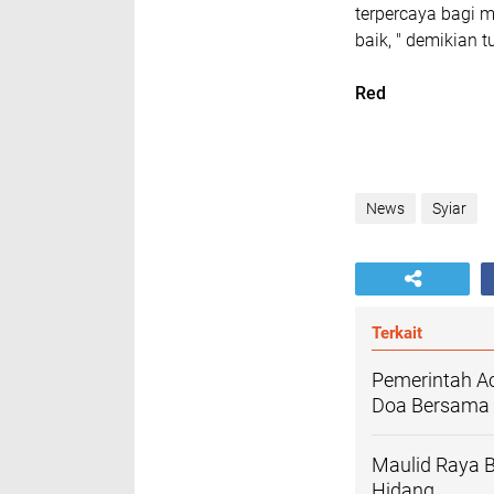
terpercaya bagi
baik, " demikian t
Red
News
Syiar
Terkait
Pemerintah A
Doa Bersama 
Maulid Raya B
Hidang