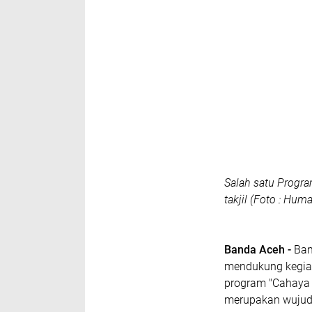
Salah satu Prog
takjil (Foto : Hum
Banda Aceh -
Ban
mendukung kegiat
program "Cahaya
merupakan wujud 