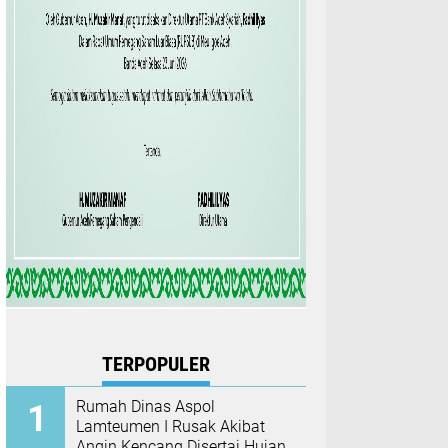
TERPOPULER
Rumah Dinas Aspol
Lamteumen I Rusak Akibat
Angin Kencang Disertai Hujan,