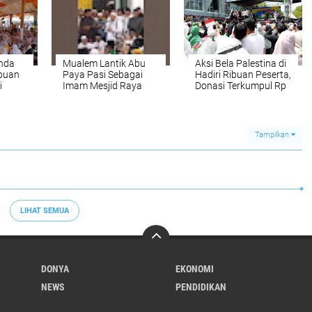
dan Duafa
nda
Mualem Lantik Abu
Aksi Bela Palestina di
ibuan
Paya Pasi Sebagai
Hadiri Ribuan Peserta,
i
Imam Mesjid Raya
Donasi Terkumpul Rp
g
Baiturrahman
2 Miliar
Tampilkan
LIHAT SEMUA
DONYA
EKONOMI
NEWS
PENDIDIKAN