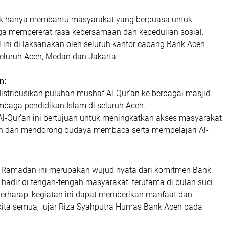
idak hanya membantu masyarakat yang berpuasa untuk
uga mempererat rasa kebersamaan dan kepedulian sosial.
l ini di laksanakan oleh seluruh kantor cabang Bank Aceh
seluruh Aceh, Medan dan Jakarta.
n:
stribusikan puluhan mushaf Al-Qur'an ke berbagai masjid,
mbaga pendidikan Islam di seluruh Aceh.
Al-Qur'an ini bertujuan untuk meningkatkan akses masyarakat
an dan mendorong budaya membaca serta mempelajari Al-
 Ramadan ini merupakan wujud nyata dari komitmen Bank
 hadir di tengah-tengah masyarakat, terutama di bulan suci
rharap, kegiatan ini dapat memberikan manfaat dan
kita semua," ujar Riza Syahputra Humas Bank Aceh pada