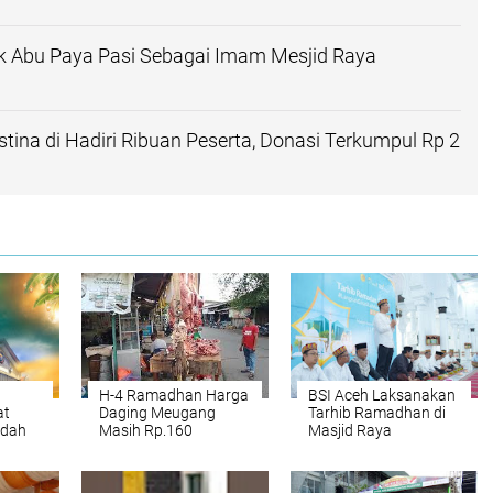
k Abu Paya Pasi Sebagai Imam Mesjid Raya
stina di Hadiri Ribuan Peserta, Donasi Terkumpul Rp 2
H-4 Ramadhan Harga
BSI Aceh Laksanakan
at
Daging Meugang
Tarhib Ramadhan di
adah
Masih Rp.160
Masjid Raya
Ajak
Ribu/Kg
Baiturrahman,
ga
Salurkan 500 Paket
ama
Sembako untuk Yatim