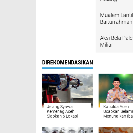
Mualem Lanti
Baiturrahman
Aksi Bela Pale
Miliar
DIREKOMENDASIKAN
Jelang Syawal
Kapolda Aceh
Kemenag Aceh
Ucapkan Selam
Siapkan 6 Lokasi
Menunaikan Ib
Rukyat Hilal
Puasa 1447 H, 
Masyarakat Ja
Kamtibmas Sel