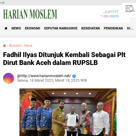
-->
JUM'AT
7 08 2026
NEWS
EKONOMI
SEPUTAR NANGGROE
KESEHATAN
PENDIDIKAN
SOSI
›
Ekonomi
›
News
Fadhil Ilyas Ditunjuk Kembali Sebagai Plt Dirut Bank Aceh dalam RUPSLB
Fadhil Ilyas Ditunjuk Kembali Sebagai Plt
Dirut Bank Aceh dalam RUPSLB
http://www.harianmoslem.net/
Selasa, 18 Maret 2025, Maret 18, 2025 WIB