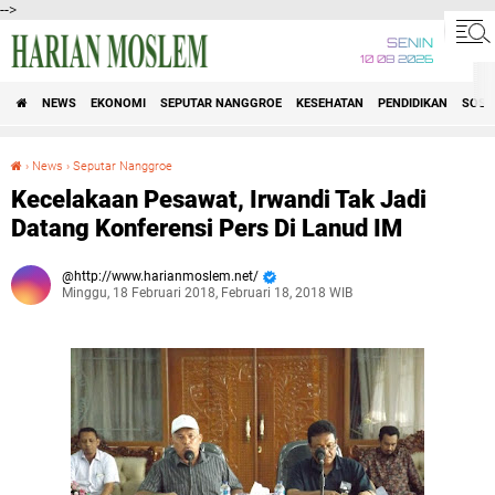
-->
SENIN
10 08 2026
NEWS
EKONOMI
SEPUTAR NANGGROE
KESEHATAN
PENDIDIKAN
SOSI
›
News
›
Seputar Nanggroe
Kecelakaan Pesawat, Irwandi Tak Jadi Datang Konferensi Pers Di Lanud IM
Kecelakaan Pesawat, Irwandi Tak Jadi
Datang Konferensi Pers Di Lanud IM
http://www.harianmoslem.net/
Minggu, 18 Februari 2018, Februari 18, 2018 WIB