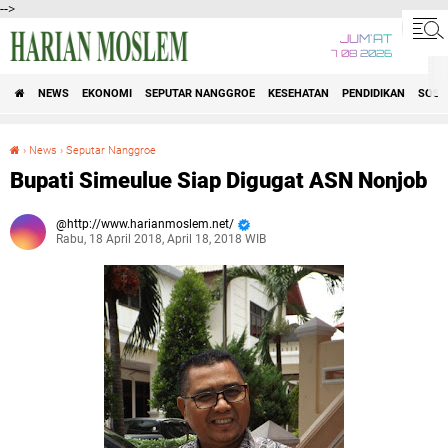
-->
JUM'AT
7 08 2026
NEWS
EKONOMI
SEPUTAR NANGGROE
KESEHATAN
PENDIDIKAN
SOSI
›
News
›
Seputar Nanggroe
Bupati Simeulue Siap Digugat ASN Nonjob
Bupati Simeulue Siap Digugat ASN Nonjob
http://www.harianmoslem.net/
Rabu, 18 April 2018, April 18, 2018 WIB