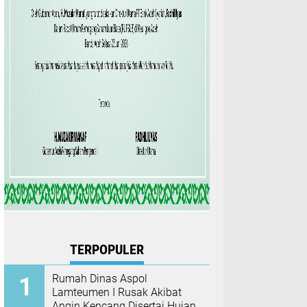
TERPOPULER
Rumah Dinas Aspol
Lamteumen I Rusak Akibat
Angin Kencang Disertai Hujan,