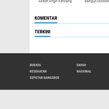
Akibat Angin Kencang
Bangun Ekosis
Disertai Hujan,
UMKM Nasional
Kapolda Aceh
Bersama Danan
Langsung Tinjau Ke
Lokasi
KOMENTAR
TERKINI
BUDAYA
DAYAH
KESEHATAN
NASIONAL
SEPUTAR NANGGROE