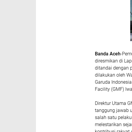
Banda Aceh
-Pem
diresmikan di La
ditandai dengan 
dilakukan oleh W
Garuda Indonesia
Facility (GMF) Iw
Direktur Utama G
tanggung jawab u
salah satu pelaku
melestarikan seja
kontribusi rakyat 