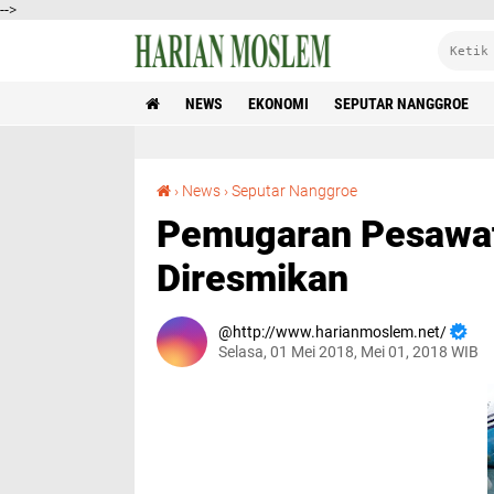
-->
NEWS
EKONOMI
SEPUTAR NANGGROE
Pemugaran Pesawat Pertama RI 001 Seulawah Diresmikan
›
News
›
Seputar Nanggroe
Pemugaran Pesawat
Diresmikan
http://www.harianmoslem.net/
Selasa, 01 Mei 2018, Mei 01, 2018 WIB