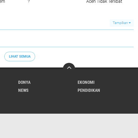
tem
?
Aceh Tidak Terlibat
Pemotongan
tara
Bantuan, Setop Sebar
Hoaks
Tampilkan
LIHAT SEMUA
DONYA
EKONOMI
NEWS
PENDIDIKAN
Redaksi
Tentang Kami
Copyright ©
2026 HARIAN MOSLEM