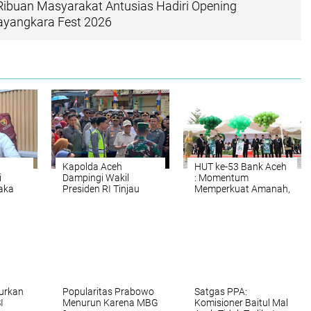
Ribuan Masyarakat Antusias Hadiri Opening
yangkara Fest 2026
Kapolda Aceh
HUT ke-53 Bank Aceh
i
Dampingi Wakil
: Momentum
aka
Presiden RI Tinjau
Memperkuat Amanah,
Rehabilitasi dan
Menumbuhkan
Rekonstruksi
Keberkahan Bagi
Pascabencana di
Aceh
Desa Kendawi Gayo
Lues
lurkan
Popularitas Prabowo
Satgas PPA:
I
Menurun Karena MBG
Komisioner Baitul Mal