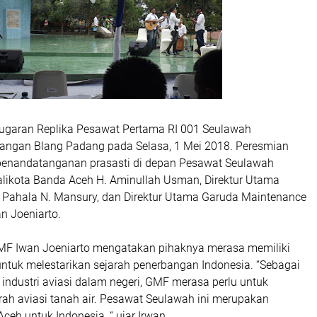
ugaran Replika Pesawat Pertama RI 001 Seulawah
pangan Blang Padang pada Selasa, 1 Mei 2018. Peresmian
penandatanganan prasasti di depan Pesawat Seulawah
alikota Banda Aceh H. Aminullah Usman, Direktur Utama
 Pahala N. Mansury, dan Direktur Utama Garuda Maintenance
an Joeniarto.
MF Iwan Joeniarto mengatakan pihaknya merasa memiliki
ntuk melestarikan sejarah penerbangan Indonesia. “Sebagai
 industri aviasi dalam negeri, GMF merasa perlu untuk
rah aviasi tanah air. Pesawat Seulawah ini merupakan
Aceh untuk Indonesia, “ ujar Irwan.