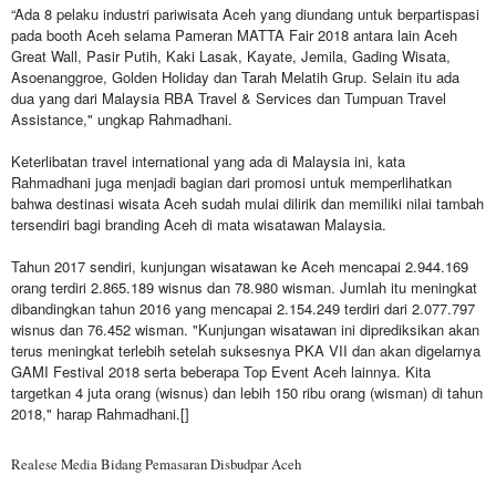
“Ada 8 pelaku industri pariwisata Aceh yang diundang untuk berpartispasi
pada booth Aceh selama Pameran MATTA Fair 2018 antara lain Aceh
Great Wall, Pasir Putih, Kaki Lasak, Kayate, Jemila, Gading Wisata,
Asoenanggroe, Golden Holiday dan Tarah Melatih Grup. Selain itu ada
dua yang dari Malaysia RBA Travel & Services dan Tumpuan Travel
Assistance," ungkap Rahmadhani.
Keterlibatan travel international yang ada di Malaysia ini, kata
Rahmadhani juga menjadi bagian dari promosi untuk memperlihatkan
bahwa destinasi wisata Aceh sudah mulai dilirik dan memiliki nilai tambah
tersendiri bagi branding Aceh di mata wisatawan Malaysia.
Tahun 2017 sendiri, kunjungan wisatawan ke Aceh mencapai 2.944.169
orang terdiri 2.865.189 wisnus dan 78.980 wisman. Jumlah itu meningkat
dibandingkan tahun 2016 yang mencapai 2.154.249 terdiri dari 2.077.797
wisnus dan 76.452 wisman. "Kunjungan wisatawan ini diprediksikan akan
terus meningkat terlebih setelah suksesnya PKA VII dan akan digelarnya
GAMI Festival 2018 serta beberapa Top Event Aceh lainnya. Kita
targetkan 4 juta orang (wisnus) dan lebih 150 ribu orang (wisman) di tahun
2018," harap Rahmadhani.[]
Realese Media Bidang Pemasaran Disbudpar Aceh