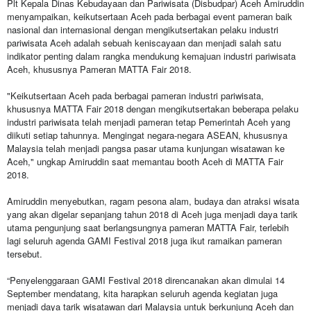
Plt Kepala Dinas Kebudayaan dan Pariwisata (Disbudpar) Aceh Amiruddin
menyampaikan, keikutsertaan Aceh pada berbagai event pameran baik
nasional dan internasional dengan mengikutsertakan pelaku industri
pariwisata Aceh adalah sebuah keniscayaan dan menjadi salah satu
indikator penting dalam rangka mendukung kemajuan industri pariwisata
Aceh, khususnya Pameran MATTA Fair 2018.
"Keikutsertaan Aceh pada berbagai pameran industri pariwisata,
khususnya MATTA Fair 2018 dengan mengikutsertakan beberapa pelaku
industri pariwisata telah menjadi pameran tetap Pemerintah Aceh yang
diikuti setiap tahunnya. Mengingat negara-negara ASEAN, khususnya
Malaysia telah menjadi pangsa pasar utama kunjungan wisatawan ke
Aceh," ungkap Amiruddin saat memantau booth Aceh di MATTA Fair
2018.
Amiruddin menyebutkan, ragam pesona alam, budaya dan atraksi wisata
yang akan digelar sepanjang tahun 2018 di Aceh juga menjadi daya tarik
utama pengunjung saat berlangsungnya pameran MATTA Fair, terlebih
lagi seluruh agenda GAMI Festival 2018 juga ikut ramaikan pameran
tersebut.
“Penyelenggaraan GAMI Festival 2018 direncanakan akan dimulai 14
September mendatang, kita harapkan seluruh agenda kegiatan juga
menjadi daya tarik wisatawan dari Malaysia untuk berkunjung Aceh dan