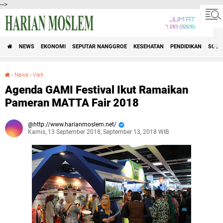
-->
JUM'AT
7 08 2026
NEWS
EKONOMI
SEPUTAR NANGGROE
KESEHATAN
PENDIDIKAN
SOSI
›
News
›
Visit
Agenda GAMI Festival Ikut Ramaikan Pameran MATTA Fair 2018
Agenda GAMI Festival Ikut Ramaikan
Pameran MATTA Fair 2018
http://www.harianmoslem.net/
Kamis, 13 September 2018, September 13, 2018 WIB