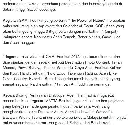
melihat atraksi wisata perpaduan pesona alam dan budaya yang ada di
dataran tinggi Gayo," sebutnya.
Kegiatan GAMI Festival yang bertema “The Power of Nature” merupakan
salah satu rangkaian top event dari Calendar of Event (COE) Aceh yang
akan berlangsung hingga 3 (tiga) bulan dengan melibatkan 4 (empat)
kabupaten seperti Kabupaten Aceh Tengah, Bener Meriah, Gayo Lues
dan Aceh Tenggara.
"Ragam atraksi wisata di GAMI Festival 2018 juga terus dikemas dan
dipersiapkan dengan sebaik meliputi Destination Photo Contest, Tarian
Massal, Pawai Budaya, Pentas Wonderful Gayo Alas, Festival Kuliner
dan Kopi, Handicraft dan Photo Expo, Takengon Rafting, Aceh Bike
Cross Country, Expedisi Burni Telong dan masih banyak lainnya yang
sangat sayang jika dilewatkan," tambah Amiruddin bersemangat.
Kepala Bidang Pemasaran Disbudpar Aceh, Rahmadhani juga ikut
menambahkan, kegiatan MATTA Fair kali juga melibatkan biro perjalanan
yang bekerjasama dengan pelaku industri pariwisata Aceh yang
menghadirkan paket Discover Aceh, Aceh Underwater, Wonderful
Basajan, Wisata Tsunami serta pelaku pariwisata Malaysia untuk menjual
paket wisata bersama baik yang ada di Sabang dan Banda Aceh.