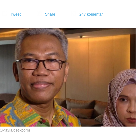
Tweet
Share
0
247 komentar
 Oktavia/detikcom)