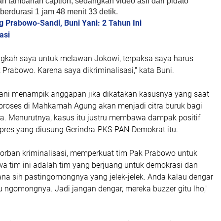
an tambahan
caption
, sedangkan video asli dari pidato
berdurasi 1 jam 48 menit 33 detik.
 Prabowo-Sandi, Buni Yani: 2 Tahun Ini
asi
angkah saya untuk melawan Jokowi, terpaksa saya harus
Prabowo. Karena saya dikriminalisasi," kata Buni.
i Yani menampik anggapan jika dikatakan kasusnya yang saat
 proses di Mahkamah Agung akan menjadi citra buruk bagi
. Menurutnya, kasus itu justru membawa dampak positif
pres yang diusung Gerindra-PKS-PAN-Demokrat itu.
korban kriminalisasi, memperkuat tim Pak Prabowo untuk
 tim ini adalah tim yang berjuang untuk demokrasi dan
ana sih pasti
ngomongnya
yang jelek-jelek. Anda kalau dengar
tu
ngomongnya
. Jadi jangan dengar, mereka
buzzer gitu lho
,"