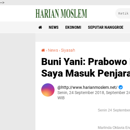
-->
NEWS
EKONOMI
SEPUTAR NANGGROE
Buni Yani: Prabowo Harus Menang, Kalau Nggak Saya Masuk Penjara
›
News
›
Siyasah
Buni Yani: Prabowo
Saya Masuk Penjar
http://www.harianmoslem.net/
Senin, 24 September 2018, September 2
WIB
Senin 24 September
Marlinda Oktavia Er