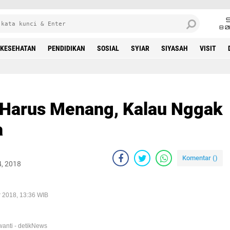
8 0
KESEHATAN
PENDIDIKAN
SOSIAL
SYIAR
SIYASAH
VISIT
 Harus Menang, Kalau Nggak
a
Komentar (
)
4, 2018
 2018, 13:36 WIB
wanti - detikNews