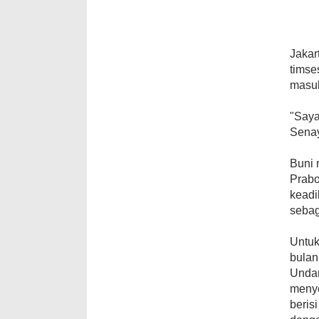
Jakar
tims
masuk
"Saya
Senay
Buni 
Prabo
keadi
sebag
Untuk
bulan
Undan
menye
beris