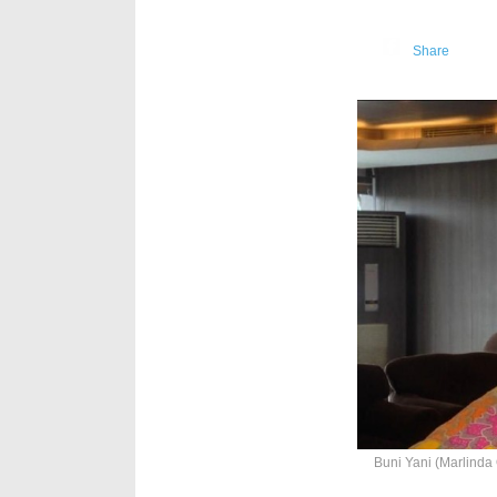
Share
0
Buni Yani (Marlinda