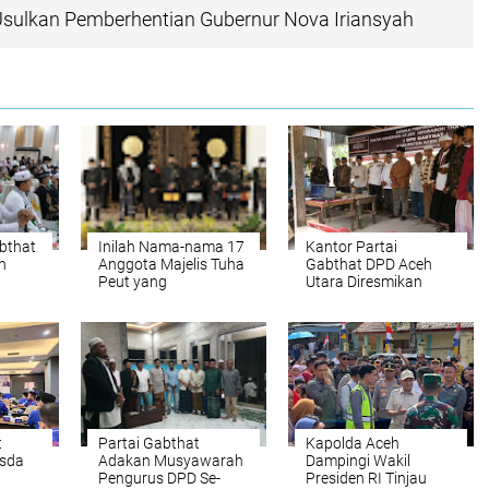
sulkan Pemberhentian Gubernur Nova Iriansyah
bthat
Inilah Nama-nama 17
Kantor Partai
n
Anggota Majelis Tuha
Gabthat DPD Aceh
Peut yang
Utara Diresmikan
ik Aceh
Dikukuhkan Wali
Nanggroe
t
Partai Gabthat
Kapolda Aceh
sda
Adakan Musyawarah
Dampingi Wakil
Pengurus DPD Se-
Presiden RI Tinjau