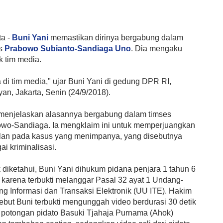
ta
-
Buni Yani
memastikan dirinya bergabung dalam
es
Prabowo Subianto-Sandiaga Uno
. Dia mengaku
 tim media.
 di tim media," ujar Buni Yani di gedung DPR RI,
an, Jakarta, Senin (24/9/2018).
menjelaskan alasannya bergabung dalam timses
wo-Sandiaga. Ia mengklaim ini untuk memperjuangkan
lan pada kasus yang menimpanya, yang disebutnya
ai kriminalisasi.
 diketahui, Buni Yani dihukum pidana penjara 1 tahun 6
 karena terbukti melanggar Pasal 32 ayat 1 Undang-
g Informasi dan Transaksi Elektronik (UU ITE). Hakim
but Buni terbukti mengunggah video berdurasi 30 detik
i potongan pidato Basuki Tjahaja Purnama (Ahok)