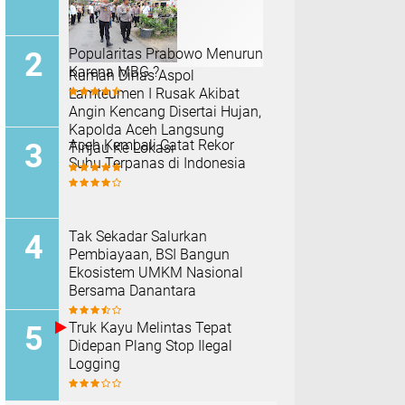
Popularitas Prabowo Menurun
Karena MBG ?
Rumah Dinas Aspol
Lamteumen I Rusak Akibat
Angin Kencang Disertai Hujan,
Kapolda Aceh Langsung
Aceh Kembali Catat Rekor
Tinjau Ke Lokasi
Suhu Terpanas di Indonesia
Tak Sekadar Salurkan
Pembiayaan, BSI Bangun
Ekosistem UMKM Nasional
Bersama Danantara
Truk Kayu Melintas Tepat
Didepan Plang Stop Ilegal
Logging