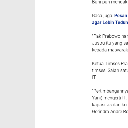
Buni pun mengak
Baca juga:
Pesan 
agar Lebih Teduh
"Pak Prabowo har
Justru itu yang sa
kepada masyarakat
Ketua Timses Pr
timses. Salah sat
IT.
"Pertimbangannya,
Yani) mengerti IT
kapasitas dan ke
Gerindra Andre R