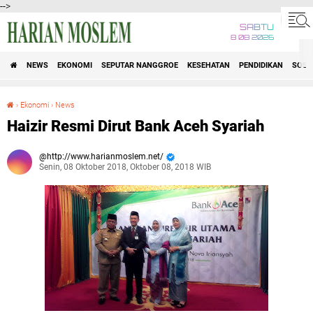
-->
SABTU
8 08 2026
NEWS
EKONOMI
SEPUTAR NANGGROE
KESEHATAN
PENDIDIKAN
SOSI
›
Ekonomi
›
News
Haizir Resmi Dirut Bank Aceh Syariah
Haizir Resmi Dirut Bank Aceh Syariah
http://www.harianmoslem.net/
Senin, 08 Oktober 2018, Oktober 08, 2018 WIB