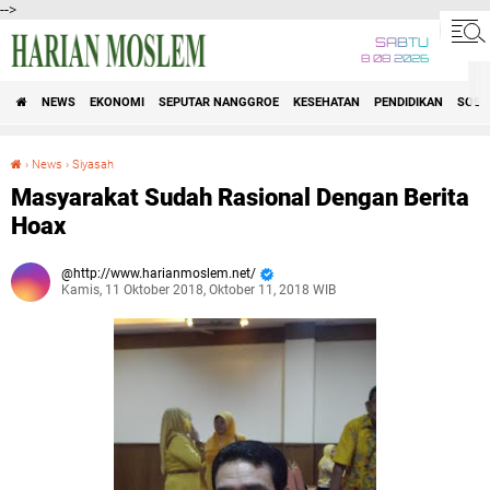
-->
SABTU
8 08 2026
NEWS
EKONOMI
SEPUTAR NANGGROE
KESEHATAN
PENDIDIKAN
SOSI
›
News
›
Siyasah
Masyarakat Sudah Rasional Dengan Berita Hoax
Masyarakat Sudah Rasional Dengan Berita
Hoax
http://www.harianmoslem.net/
Kamis, 11 Oktober 2018, Oktober 11, 2018 WIB