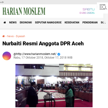
-->
SABTU
8 08 2026
NEWS
EKONOMI
SEPUTAR NANGGROE
KESEHATAN
PENDIDIKAN
SOSI
›
News
›
Siyasah
Nurbaiti Resmi Anggota DPR Aceh
Nurbaiti Resmi Anggota DPR Aceh
http://www.harianmoslem.net/
Rabu, 17 Oktober 2018, Oktober 17, 2018 WIB