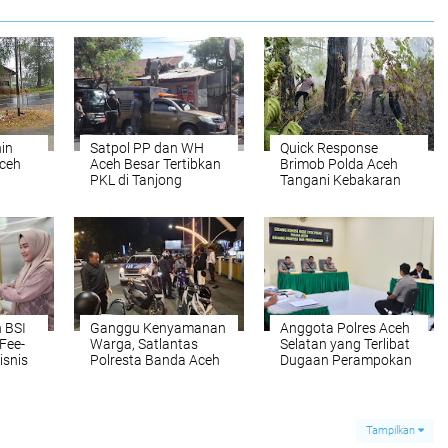
in
Satpol PP dan WH
Quick Response
Aceh
Aceh Besar Tertibkan
Brimob Polda Aceh
PKL di Tanjong
Tangani Kebakaran
Selamat Darussalam
Hutan di Lembah
Seulawah
 BSI
Ganggu Kenyamanan
Anggota Polres Aceh
Fee-
Warga, Satlantas
Selatan yang Terlibat
isnis
Polresta Banda Aceh
Dugaan Perampokan
%
Sita 80 Sepeda Motor
Toko Emas Dijatuhkan
Gunakan Knalpot
Sanksi
Brong
Pemberhentian Tidak
Dengan Hormat
Tampilkan