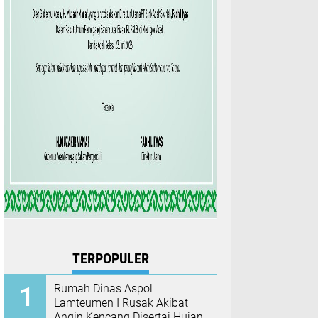
TERPOPULER
Rumah Dinas Aspol
Lamteumen I Rusak Akibat
Angin Kencang Disertai Hujan,