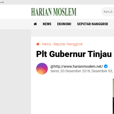
-->
NEWS
EKONOMI
SEPUTAR NANGGROE
Plt Gubernur Tinjau Kantor Samsat Aceh Tengah
›
News
›
Seputar Nanggroe
Plt Gubernur Tinja
http://www.harianmoslem.net/
Senin, 03 Desember 2018, Desember 03,