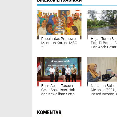
Popularitas Prabowo
Hujan Turun Sen
Menurun Karena MBG
Pagi Di Banda 
?
Dan Aceh Besar
Bank Aceh - Taspen
Nasabah Bullion
Gelar Sosialisasi Hak
Melonjak 700%, 
dan Kewajiban Serta
Based Income B
Wirausaha Pintar
Emas Naik 712
Bagi PNS Menjelang
Pensiun
KOMENTAR