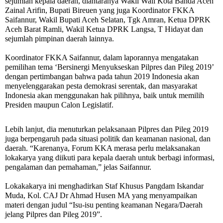
sejumlah kepala daerah, diantaranya Wakil Wali Kota Banda Aceh
Zainal Arifin, Bupati Bireuen yang juga Koordinator FKKA
Saifannur, Wakil Bupati Aceh Selatan, Tgk Amran, Ketua DPRK
Aceh Barat Ramli, Wakil Ketua DPRK Langsa, T Hidayat dan
sejumlah pimpinan daerah lainnya.
Koordinator FKKA Saifannur, dalam laporannya mengatakan
pemilihan tema ‘Bersinergi Menyukseskan Pilpres dan Pileg 2019’
dengan pertimbangan bahwa pada tahun 2019 Indonesia akan
menyelenggarakan pesta demokrasi serentak, dan masyarakat
Indonesia akan menggunakan hak pilihnya, baik untuk memilih
Presiden maupun Calon Legislatif.
Lebih lanjut, dia menuturkan pelaksanaan Pilpres dan Pileg 2019
juga berpengaruh pada situasi politik dan keamanan nasional, dan
daerah. “Karenanya, Forum KKA merasa perlu melaksanakan
lokakarya yang diikuti para kepala daerah untuk berbagi informasi,
pengalaman dan pemahaman,” jelas Saifannur.
Lokakakarya ini menghadirkan Staf Khusus Pangdam Iskandar
Muda, Kol. CAJ Dr Ahmad Husen MA yang menyampaikan
materi dengan judul “Isu-isu penting keamanan Negara/Daerah
jelang Pilpres dan Pileg 2019”.