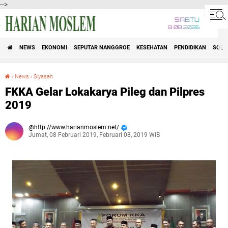
-->
SABTU
8 08 2026
NEWS
EKONOMI
SEPUTAR NANGGROE
KESEHATAN
PENDIDIKAN
SOSI
›
News
›
Siyasah
FKKA Gelar Lokakarya Pileg dan Pilpres 2019
FKKA Gelar Lokakarya Pileg dan Pilpres
2019
http://www.harianmoslem.net/
Jumat, 08 Februari 2019, Februari 08, 2019 WIB