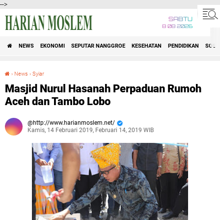
-->
SABTU
8 08 2026
NEWS
EKONOMI
SEPUTAR NANGGROE
KESEHATAN
PENDIDIKAN
SOSI
›
News
›
Syiar
Masjid Nurul Hasanah Perpaduan Rumoh Aceh dan Tambo Lobo
Masjid Nurul Hasanah Perpaduan Rumoh
Aceh dan Tambo Lobo
http://www.harianmoslem.net/
Kamis, 14 Februari 2019, Februari 14, 2019 WIB