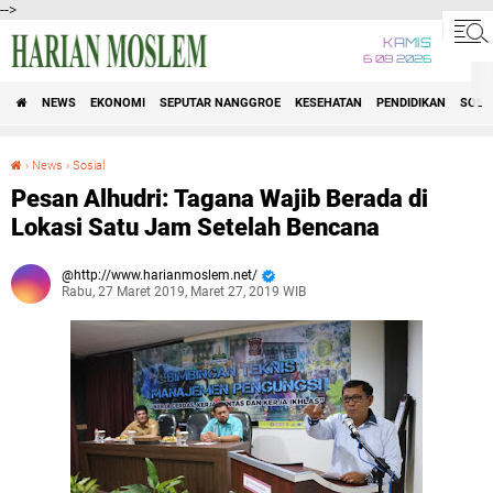
-->
KAMIS
6 08 2026
NEWS
EKONOMI
SEPUTAR NANGGROE
KESEHATAN
PENDIDIKAN
SOSI
›
News
›
Sosial
Pesan Alhudri: Tagana Wajib Berada di Lokasi Satu Jam Setelah Bencana
Pesan Alhudri: Tagana Wajib Berada di
Lokasi Satu Jam Setelah Bencana
http://www.harianmoslem.net/
Rabu, 27 Maret 2019, Maret 27, 2019 WIB