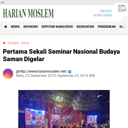
-->
SENIN
10 08 2026
NEWS
EKONOMI
SEPUTAR NANGGROE
KESEHATAN
PENDIDIKAN
SOSI
›
Budaya
›
News
Pertama Sekali Seminar Nasional Budaya Saman Digelar
Pertama Sekali Seminar Nasional Budaya
Saman Digelar
http://www.harianmoslem.net/
Rabu, 25 September 2019, September 25, 2019 WIB