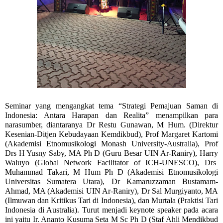
Seminar yang mengangkat tema “Strategi Pemajuan Saman di
Indonesia: Antara Harapan dan Realita” menampilkan para
narasumber, diantaranya Dr Restu Gunawan, M Hum. (Direktur
Kesenian-Ditjen Kebudayaan Kemdikbud), Prof Margaret Kartomi
(Akademisi Etnomusikologi Monash University-Australia), Prof
Drs H Yusny Saby, MA Ph D (Guru Besar UIN Ar-Raniry), Harry
Waluyo (Global Network Facilitator of ICH-UNESCO), Drs
Muhammad Takari, M Hum Ph D (Akademisi Etnomusikologi
Universitas Sumatera Utara), Dr Kamaruzzaman Bustamam-
Ahmad, MA (Akademisi UIN Ar-Raniry), Dr Sal Murgiyanto, MA
(Ilmuwan dan Kritikus Tari di Indonesia), dan Murtala (Praktisi Tari
Indonesia di Australia). Turut menjadi keynote speaker pada acara
ini yaitu Ir. Ananto Kusuma Seta M Sc Ph D (Staf Ahli Mendikbud