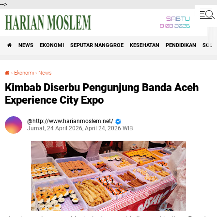
-->
SABTU
8 08 2026
NEWS
EKONOMI
SEPUTAR NANGGROE
KESEHATAN
PENDIDIKAN
SOSI
›
Ekonomi
›
News
Kimbab Diserbu Pengunjung Banda Aceh Experience City Expo
Kimbab Diserbu Pengunjung Banda Aceh
Experience City Expo
http://www.harianmoslem.net/
Jumat, 24 April 2026, April 24, 2026 WIB