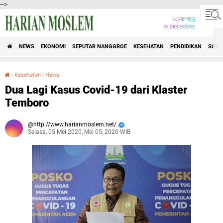
-->
KAMIS
6 08 2026
NEWS
EKONOMI
SEPUTAR NANGGROE
KESEHATAN
PENDIDIKAN
SOSI
›
Kesehatan
›
News
Dua Lagi Kasus Covid-19 dari Klaster Temboro
Dua Lagi Kasus Covid-19 dari Klaster
Temboro
http://www.harianmoslem.net/
Selasa, 05 Mei 2020, Mei 05, 2020 WIB