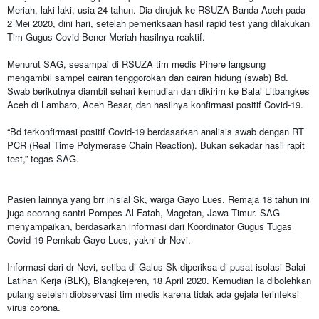
Meriah, laki-laki, usia 24 tahun. Dia dirujuk ke RSUZA Banda Aceh pada
2 Mei 2020, dini hari, setelah pemeriksaan hasil rapid test yang dilakukan
Tim Gugus Covid Bener Meriah hasilnya reaktif.
Menurut SAG, sesampai di RSUZA tim medis Pinere langsung
mengambil sampel cairan tenggorokan dan cairan hidung (swab) Bd.
Swab berikutnya diambil sehari kemudian dan dikirim ke Balai Litbangkes
Aceh di Lambaro, Aceh Besar, dan hasilnya konfirmasi positif Covid-19.
“Bd terkonfirmasi positif Covid-19 berdasarkan analisis swab dengan RT
PCR (Real Time Polymerase Chain Reaction). Bukan sekadar hasil rapit
test,” tegas SAG.
Pasien lainnya yang brr inisial Sk, warga Gayo Lues. Remaja 18 tahun ini
juga seorang santri Pompes Al-Fatah, Magetan, Jawa Timur. SAG
menyampaikan, berdasarkan informasi dari Koordinator Gugus Tugas
Covid-19 Pemkab Gayo Lues, yakni dr Nevi.
Informasi dari dr Nevi, setiba di Galus Sk diperiksa di pusat isolasi Balai
Latihan Kerja (BLK), Blangkejeren, 18 April 2020. Kemudian Ia dibolehkan
pulang setelsh diobservasi tim medis karena tidak ada gejala terinfeksi
virus corona.