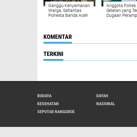
Ganggu Kenyamanan
Anggota Polres
Warga, Satlantas
Selatan yang Ter
Polresta Banda Aceh
Dugaan Peram
Sita 80 Sepeda Motor
Toko Emas Dija
Gunakan Knalpot
Sanksi
Brong
Pemberhentian 
Dengan Hormat
KOMENTAR
TERKINI
BUDAYA
DAYAH
KESEHATAN
NASIONAL
SEPUTAR NANGGROE