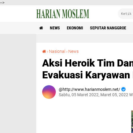
-->
NEWS
EKONOMI
SEPUTAR NANGGROE
Aksi Heroik Tim Damai Cartenz Berhasil Evakuasi Karyawan PTT Di Distrik Beoga
›
Nasional
›
News
Aksi Heroik Tim Dam
Evakuasi Karyawan 
http://www.harianmoslem.net/
Sabtu, 05 Maret 2022, Maret 05, 2022 W