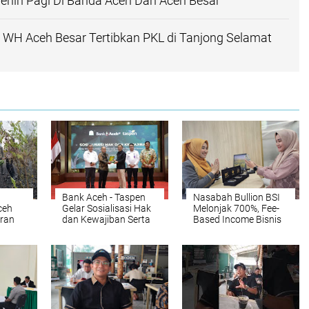
enin Pagi Di Banda Aceh Dan Aceh Besar
 WH Aceh Besar Tertibkan PKL di Tanjong Selamat
Bank Aceh - Taspen
Nasabah Bullion BSI
ceh
Gelar Sosialisasi Hak
Melonjak 700%, Fee-
ran
dan Kewajiban Serta
Based Income Bisnis
h
Wirausaha Pintar
Emas Naik 712%
Bagi PNS Menjelang
Pensiun