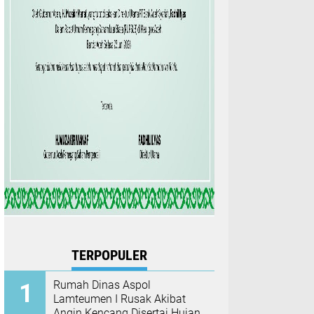
TERPOPULER
Rumah Dinas Aspol
Lamteumen I Rusak Akibat
Angin Kencang Disertai Hujan,