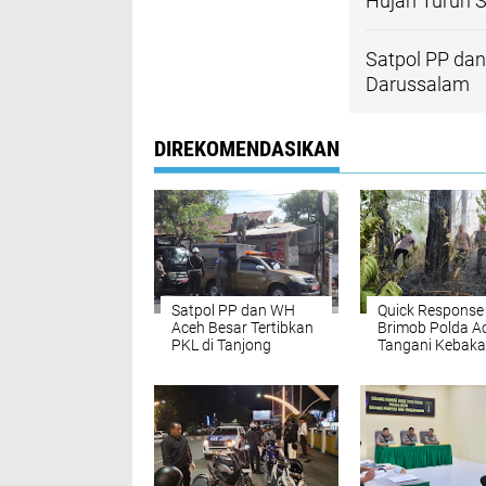
Hujan Turun S
Satpol PP dan
Darussalam
DIREKOMENDASIKAN
Satpol PP dan WH
Quick Response
Aceh Besar Tertibkan
Brimob Polda A
PKL di Tanjong
Tangani Kebaka
Selamat Darussalam
Hutan di Lemba
Seulawah