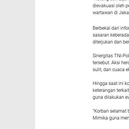
dievakuasi oleh 
wartawan di Jakar
Berbekal dari inf
sasaran keberadaa
diterjukan dan be
Sinergitas TNI-Po
tersebut. Aksi he
sulit, dan cuaca 
Hingga saat ini 
keterangan terka
guna dilakukan ev
"Korban selamat t
Mimika guna menda