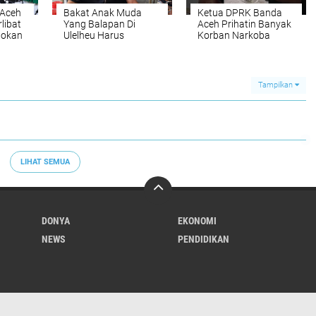
 Aceh
Bakat Anak Muda
Ketua DPRK Banda
libat
Yang Balapan Di
Aceh Prihatin Banyak
pokan
Ulelheu Harus
Korban Narkoba
tuhkan
Disalurkan
Tidak
Tampilkan
LIHAT SEMUA
DONYA
EKONOMI
NEWS
PENDIDIKAN