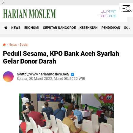
-->
JUM'AT
7 08 2026
NEWS
EKONOMI
SEPUTAR NANGGROE
KESEHATAN
PENDIDIKAN
SOSI
›
News
›
Sosial
Peduli Sesama, KPO Bank Aceh Syariah Gelar Donor Darah
Peduli Sesama, KPO Bank Aceh Syariah
Gelar Donor Darah
http://www.harianmoslem.net/
Selasa, 08 Maret 2022, Maret 08, 2022 WIB