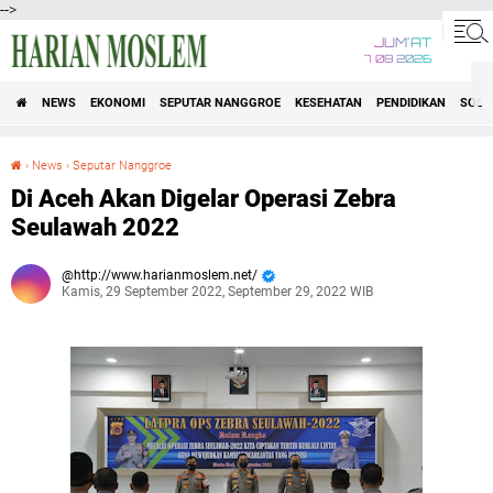
-->
JUM'AT
7 08 2026
NEWS
EKONOMI
SEPUTAR NANGGROE
KESEHATAN
PENDIDIKAN
SOSI
›
News
›
Seputar Nanggroe
Di Aceh Akan Digelar Operasi Zebra Seulawah 2022
Di Aceh Akan Digelar Operasi Zebra
Seulawah 2022
http://www.harianmoslem.net/
Kamis, 29 September 2022, September 29, 2022 WIB