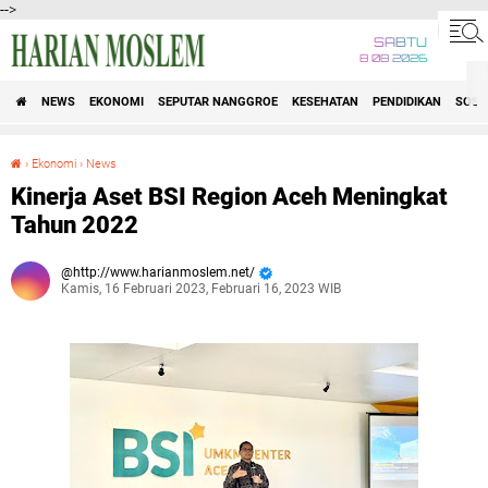
-->
SABTU
8 08 2026
NEWS
EKONOMI
SEPUTAR NANGGROE
KESEHATAN
PENDIDIKAN
SOSI
›
Ekonomi
›
News
Kinerja Aset BSI Region Aceh Meningkat Tahun 2022
Kinerja Aset BSI Region Aceh Meningkat
Tahun 2022
http://www.harianmoslem.net/
Kamis, 16 Februari 2023, Februari 16, 2023 WIB