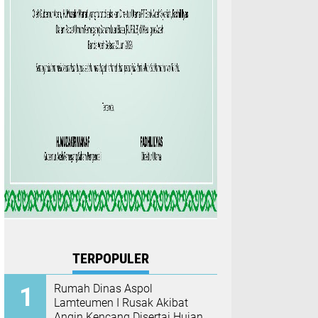
TERPOPULER
Rumah Dinas Aspol
Lamteumen I Rusak Akibat
Angin Kencang Disertai Hujan,