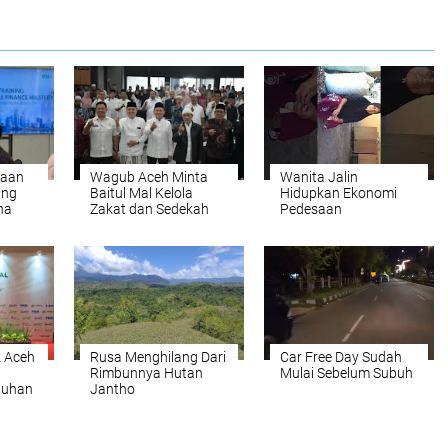
yaan
Wagub Aceh Minta
Wanita Jalin
ang
Baitul Mal Kelola
Hidupkan Ekonomi
ha
Zakat dan Sedekah
Pedesaan
Secara Transparan
agar Dipercaya
Masyarakat
 Aceh
Rusa Menghilang Dari
Car Free Day Sudah
Rimbunnya Hutan
Mulai Sebelum Subuh
tuhan
Jantho
k dari
N-