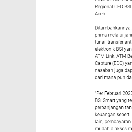
Regional CEO BSI
Aceh
Ditambahkannya, 
prima melalui jar
tunai, transfer a
elektronik BSI ya
ATM Link, ATM Be
Capture (EDC) yan
nasabah juga dap
dari mana pun d
"Per Februari 202
BSI Smart yang te
perpanjangan ta
keuangan seperti t
lain, pembayaran
mudah diakses ma