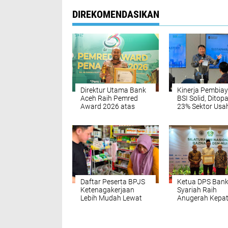
DIREKOMENDASIKAN
Direktur Utama Bank
Kinerja Pembia
Aceh Raih Pemred
BSI Solid, Ditop
Award 2026 atas
23% Sektor Usa
Komitmen
Berkelanjutan
Keterbukaan
Informasi
Daftar Peserta BPJS
Ketua DPS Bank
Ketenagakerjaan
Syariah Raih
Lebih Mudah Lewat
Anugerah Kepa
BSI Agen
Zakat Berdampa
BAZNAS dan DS
MUI