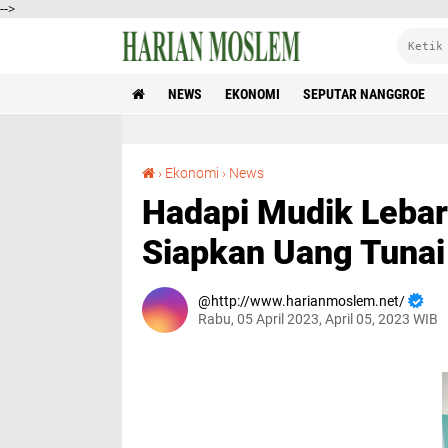
-->
NEWS
EKONOMI
SEPUTAR NANGGROE
Hadapi Mudik Lebaran, BSI Region Aceh Siapkan Uang Tunai Rp 1,2 Triliun
›
Ekonomi
›
News
Hadapi Mudik Lebar
Siapkan Uang Tunai 
http://www.harianmoslem.net/
Rabu, 05 April 2023, April 05, 2023 WIB