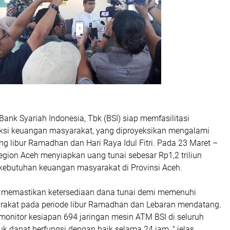
Bank Syariah Indonesia, Tbk (BSI) siap memfasilitasi
ksi keuangan masyarakat, yang diproyeksikan mengalami
g libur Ramadhan dan Hari Raya Idul Fitri. Pada 23 Maret –
egion Aceh menyiapkan uang tunai sebesar Rp1,2 triliun
ebutuhan keuangan masyarakat di Provinsi Aceh.
rus memastikan ketersediaan dana tunai demi memenuhi
akat pada periode libur Ramadhan dan Lebaran mendatang.
monitor kesiapan 694 jaringan mesin ATM BSI di seluruh
uk dapat berfungsi dengan baik selama 24 jam, " jelas