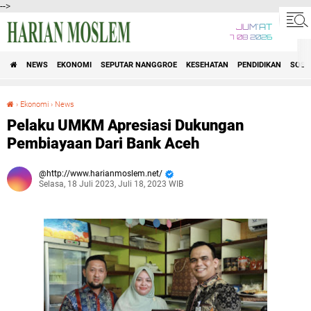
-->
JUM'AT
7 08 2026
NEWS
EKONOMI
SEPUTAR NANGGROE
KESEHATAN
PENDIDIKAN
SOSI
›
Ekonomi
›
News
Pelaku UMKM Apresiasi Dukungan Pembiayaan Dari Bank Aceh
Pelaku UMKM Apresiasi Dukungan
Pembiayaan Dari Bank Aceh
http://www.harianmoslem.net/
Selasa, 18 Juli 2023, Juli 18, 2023 WIB