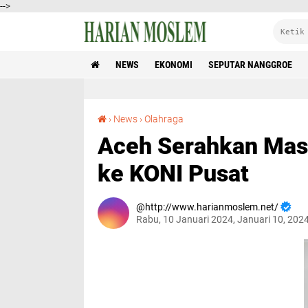
-->
NEWS
EKONOMI
SEPUTAR NANGGROE
Aceh Serahkan Master Plan dan Proposal PON ke KONI Pusat
›
News
›
Olahraga
Aceh Serahkan Mast
ke KONI Pusat
http://www.harianmoslem.net/
Rabu, 10 Januari 2024, Januari 10, 202