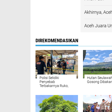
Akhirnya, Ace
Aceh Juara U
DIREKOMENDASIKAN
Polisi Selidiki
Hutan Seulawa
Penyebab
Gosong Dibakar
Terbakarnya Ruko,
Rumah dan Warkop di
Lamteumen Timur