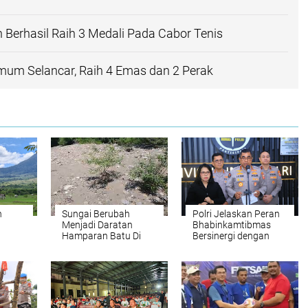
h Berhasil Raih 3 Medali Pada Cabor Tenis
mum Selancar, Raih 4 Emas dan 2 Perak
h
Sungai Berubah
Polri Jelaskan Peran
Menjadi Daratan
Bhabinkamtibmas
Hamparan Batu Di
Bersinergi dengan
Desa Jalin.
Ditjen Pajak