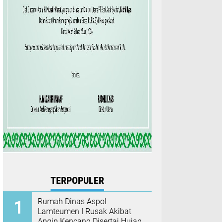
TERPOPULER
Rumah Dinas Aspol
Lamteumen I Rusak Akibat
Angin Kencang Disertai Hujan,