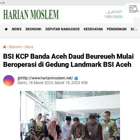
-->
JUM'AT
7 08 2026
NEWS
EKONOMI
SEPUTAR NANGGROE
KESEHATAN
PENDIDIKAN
SOSI
›
Ekonomi
›
News
BSI KCP Banda Aceh Daud Beureueh Mulai Beroperasi di Gedung Landmark BSI Aceh
BSI KCP Banda Aceh Daud Beureueh Mulai
Beroperasi di Gedung Landmark BSI Aceh
http://www.harianmoslem.net/
Senin, 18 Maret 2024, Maret 18, 2024 WIB