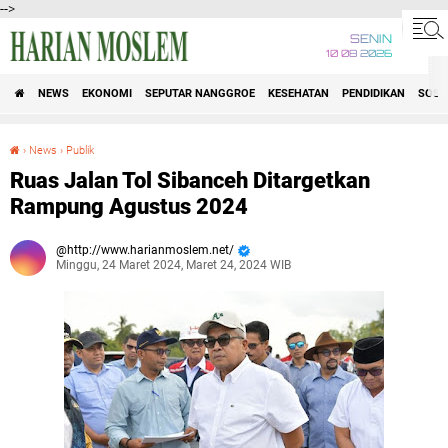
-->
SENIN
10 08 2026
NEWS
EKONOMI
SEPUTAR NANGGROE
KESEHATAN
PENDIDIKAN
SOSI
›
News
›
Publik
Ruas Jalan Tol Sibanceh Ditargetkan Rampung Agustus 2024
Ruas Jalan Tol Sibanceh Ditargetkan
Rampung Agustus 2024
http://www.harianmoslem.net/
Minggu, 24 Maret 2024, Maret 24, 2024 WIB