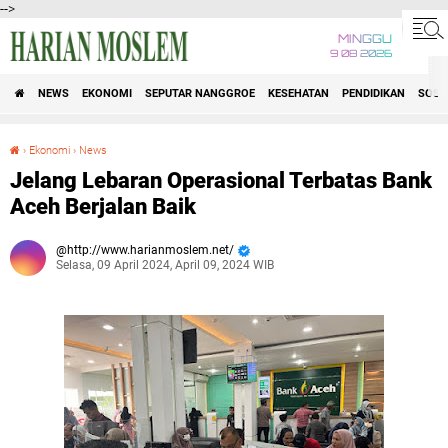
-->
MINGGU
9 08 2026
NEWS
EKONOMI
SEPUTAR NANGGROE
KESEHATAN
PENDIDIKAN
SOSI
›
Ekonomi
›
News
Jelang Lebaran Operasional Terbatas Bank Aceh Berjalan Baik
Jelang Lebaran Operasional Terbatas Bank
Aceh Berjalan Baik
http://www.harianmoslem.net/
Selasa, 09 April 2024, April 09, 2024 WIB