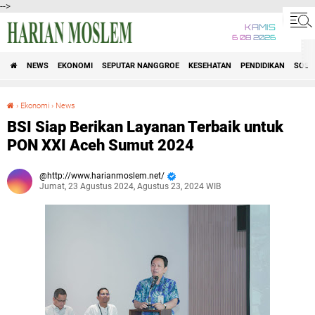
-->
KAMIS
6 08 2026
NEWS
EKONOMI
SEPUTAR NANGGROE
KESEHATAN
PENDIDIKAN
SOSI
›
Ekonomi
›
News
BSI Siap Berikan Layanan Terbaik untuk PON XXI Aceh Sumut 2024
BSI Siap Berikan Layanan Terbaik untuk
PON XXI Aceh Sumut 2024
http://www.harianmoslem.net/
Jumat, 23 Agustus 2024, Agustus 23, 2024 WIB