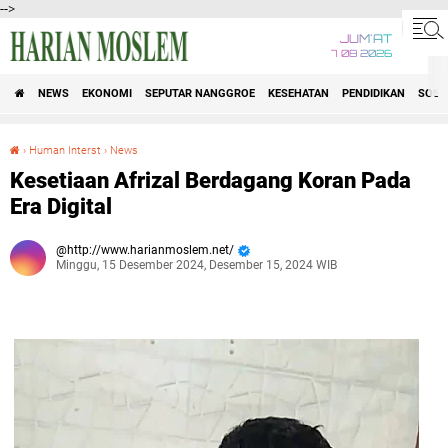
-->
JUM'AT
7 08 2026
NEWS
EKONOMI
SEPUTAR NANGGROE
KESEHATAN
PENDIDIKAN
SOSI
›
Human Interst
›
News
Kesetiaan Afrizal Berdagang Koran Pada Era Digital
Kesetiaan Afrizal Berdagang Koran Pada
Era Digital
http://www.harianmoslem.net/
Minggu, 15 Desember 2024, Desember 15, 2024 WIB