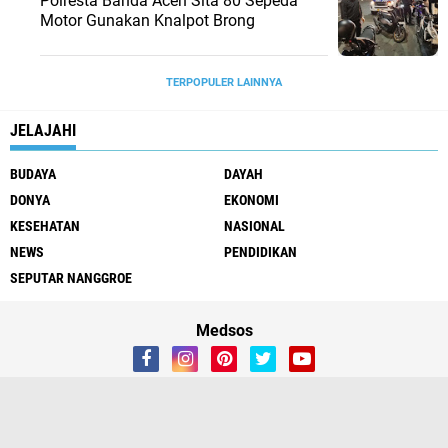
Polresta Banda Aceh Sita 80 Sepeda
Motor Gunakan Knalpot Brong
TERPOPULER LAINNYA
JELAJAHI
BUDAYA
DAYAH
DONYA
EKONOMI
KESEHATAN
NASIONAL
NEWS
PENDIDIKAN
SEPUTAR NANGGROE
Medsos
Redaksi
Tentang Kami