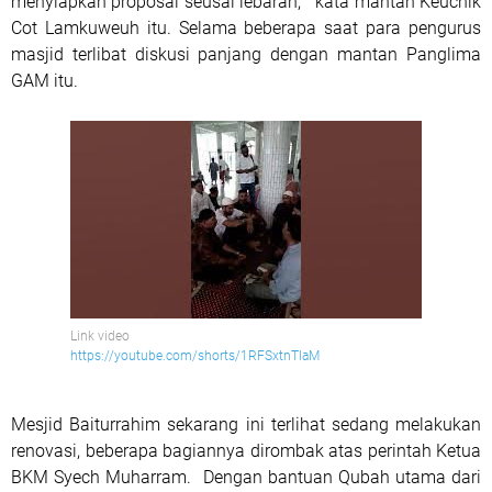
menyiapkan proposal seusai lebaran, " kata mantan Keuchik
Cot Lamkuweuh itu. Selama beberapa saat para pengurus
masjid terlibat diskusi panjang dengan mantan Panglima
GAM itu.
Link video
https://youtube.com/shorts/1RFSxtnTIaM
Mesjid Baiturrahim sekarang ini terlihat sedang melakukan
renovasi, beberapa bagiannya dirombak atas perintah Ketua
BKM Syech Muharram.
D
engan bantuan Qubah utama dari