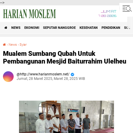
-->
JUM'AT
7 08 2026
NEWS
EKONOMI
SEPUTAR NANGGROE
KESEHATAN
PENDIDIKAN
SOSI
›
News
›
Syiar
Mualem Sumbang Qubah Untuk Pembangunan Mesjid Baiturrahim Ulelheu
Mualem Sumbang Qubah Untuk
Pembangunan Mesjid Baiturrahim Ulelheu
http://www.harianmoslem.net/
Jumat, 28 Maret 2025, Maret 28, 2025 WIB