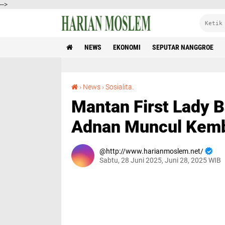
-->
NEWS
EKONOMI
SEPUTAR NANGGROE
Mantan First Lady Banda Aceh Nur Shanty Adnan Muncul Kembali Ke Publik
›
News
›
Sosialita.
Mantan First Lady 
Adnan Muncul Kemba
http://www.harianmoslem.net/
Sabtu, 28 Juni 2025, Juni 28, 2025 WIB