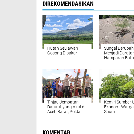
DIREKOMENDASIKAN
Hutan Seulawah
Sungai Berubah
Gosong Dibakar
Menjadi Darata
Hamparan Batu
Desa Jalin.
Tinjau Jembatan
Kemiri Sumber 
Darurat yang Viral di
Ekonomi Warga 
Aceh Barat, Polda
Suum
Aceh Akan Siapkan
Jembatan Gantung
KOMENTAR