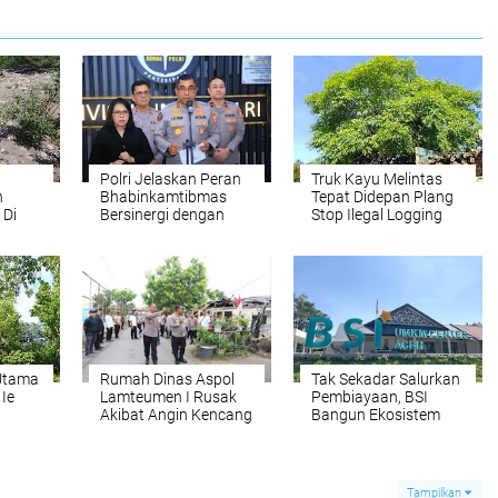
Polri Jelaskan Peran
Truk Kayu Melintas
n
Bhabinkamtibmas
Tepat Didepan Plang
 Di
Bersinergi dengan
Stop Ilegal Logging
Ditjen Pajak
Utama
Rumah Dinas Aspol
Tak Sekadar Salurkan
Ie
Lamteumen I Rusak
Pembiayaan, BSI
Akibat Angin Kencang
Bangun Ekosistem
Disertai Hujan,
UMKM Nasional
Kapolda Aceh
Bersama Danantara
Langsung Tinjau Ke
Lokasi
Tampilkan