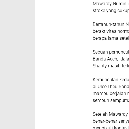
Mawardy Nurdin i
stroke yang cuku
Bertahun-tahun Nu
beraktivitas norm
berapa lama sete
Sebuah pemuncula
Banda Aceh, dala
Shanty masih terl
Kemunculan keduan
di Ulee Lheu Band
mampu berjalan n
sembuh sempurn
Setelah Mawardy 
benar-benar seny
mengikuti kontest