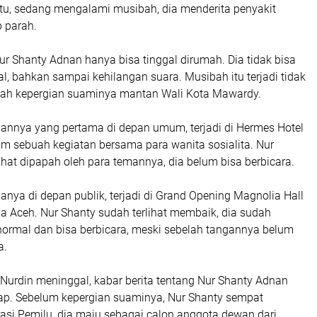
tu, sedang mengalami musibah, dia menderita penyakit
p parah.
r Shanty Adnan hanya bisa tinggal dirumah. Dia tidak bisa
al, bahkan sampai kehilangan suara. Musibah itu terjadi tidak
lah kepergian suaminya mantan Wali Kota Mawardy.
nnya yang pertama di depan umum, terjadi di Hermes Hotel
m sebuah kegiatan bersama para wanita sosialita. Nur
ihat dipapah oleh para temannya, dia belum bisa berbicara.
ya di depan publik, terjadi di Grand Opening Magnolia Hall
a Aceh. Nur Shanty sudah terlihat membaik, dia sudah
ormal dan bisa berbicara, meski sebelah tangannya belum
a.
Nurdin meninggal, kabar berita tentang Nur Shanty Adnan
ap. Sebelum kepergian suaminya, Nur Shanty sempat
asi Pemilu, dia maju sebagai calon anggota dewan dari