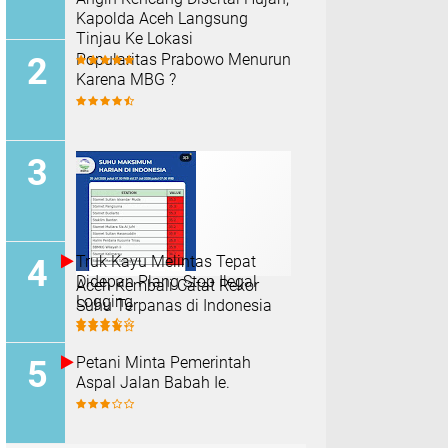
Kapolda Aceh Langsung
Tinjau Ke Lokasi
Popularitas Prabowo Menurun
Karena MBG ?
Truk Kayu Melintas Tepat
Didepan Plang Stop Ilegal
Aceh Kembali Catat Rekor
Logging
Suhu Terpanas di Indonesia
Petani Minta Pemerintah
Aspal Jalan Babah Ie.