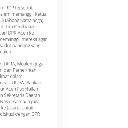
um RDP tersebut,
alem memanggil Ketua
lli (Abang Samalanga)
ruh Tim Pembahas
dari DPR Aceh ke
a memanggil mereka agar
sudut pandang yang
Mualem.
ari DPRA, Mualem juga
m dari Pemerintah
libat dalam
evisi UUPA. Bahkan
ur Aceh Fadhlullah
n Sekretaris Daerah
 Nasir Syamaun juga
 ke Jakarta untuk
diskusi dengan DPR