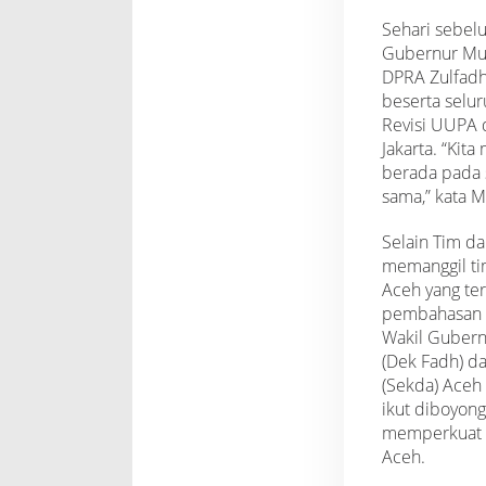
Sehari sebel
Gubernur Mu
DPRA Zulfadh
beserta selu
Revisi UUPA 
Jakarta. “Kit
berada pada 
sama,” kata 
Selain Tim d
memanggil ti
Aceh yang ter
pembahasan r
Wakil Gubern
(Dek Fadh) da
(Sekda) Aceh
ikut diboyong
memperkuat 
Aceh.