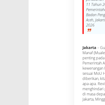
11 Tahun 2
Pemerintaha
Badan Peng
Aceh, Jakar
2026
Jakarta
– Gu
Manaf (Mual
penting pada
Pemerintah A
kewenangan 
sesuai MoU He
diberikan, kit
apa-apa. Revi
menghindari 
di masa depa
Jakarta, Ming