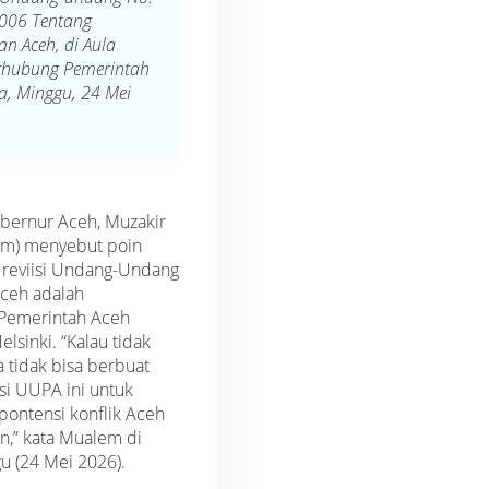
006 Tentang
n Aceh, di Aula
hubung Pemerintah
ta, Minggu, 24 Mei
bernur Aceh, Muzakir
em) menyebut poin
 reviisi Undang-Undang
ceh adalah
Pemerintah Aceh
lsinki. “Kalau tidak
a tidak bisa berbuat
si UUPA ini untuk
pontensi konflik Aceh
n,” kata Mualem di
gu (24 Mei 2026).