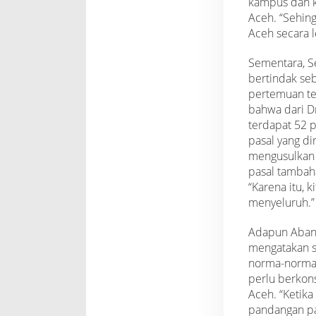
kampus dan 
Aceh. “Sehin
Aceh secara l
Sementara, S
bertindak se
pertemuan t
bahwa dari D
terdapat 52 p
pasal yang dir
mengusulkan 8
pasal tambaha
“Karena itu, k
menyeluruh.”
Adapun Aban
mengatakan s
norma-norma 
perlu berkon
Aceh. “Ketik
pandangan p