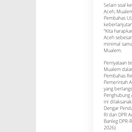
Selain soal 
Aceh, Muale
Pembahas UU
keberlanjuta
“Kita harapka
Aceh sebesar 
minimal sama
Mualem.
Pernyataan t
Mualem dalam
Pembahas Rev
Pemerintah 
yang berlangs
Penghubung Ac
ini dilaksana
Dengar Penda
RI dan DPR A
Banleg DPR-RI
2026)