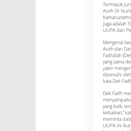
Termasuk Jur
Aceh Dr Nurli
Kamaruzzama
juga adalah 
UUPA dari Pe
Mengenai ke
Aceh dan Dan
Fadlullah (D
yang sama de
yakin mengen
dipenuhi oleh
kata Dek Fad
Dek Fadh me
menyampaikan
yang baik, te
kebaikan,” ka
meminta dal
UUPA ini iku