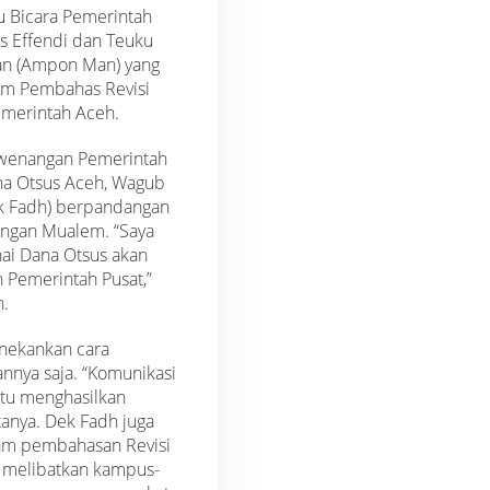
u Bicara Pemerintah
s Effendi dan Teuku
n (Ampon Man) yang
Tim Pembahas Revisi
merintah Aceh.
wenangan Pemerintah
a Otsus Aceh, Wagub
ek Fadh) berpandangan
ngan Mualem. “Saya
ai Dana Otsus akan
 Pemerintah Pusat,”
h.
nekankan cara
nya saja. “Komunikasi
ntu menghasilkan
tanya. Dek Fadh juga
am pembahasan Revisi
t melibatkan kampus-