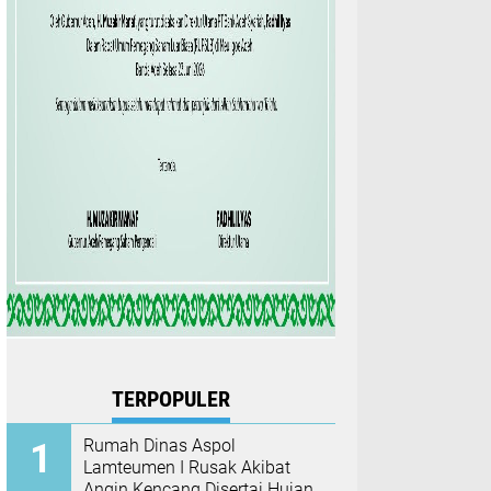
TERPOPULER
Rumah Dinas Aspol
Lamteumen I Rusak Akibat
Angin Kencang Disertai Hujan,