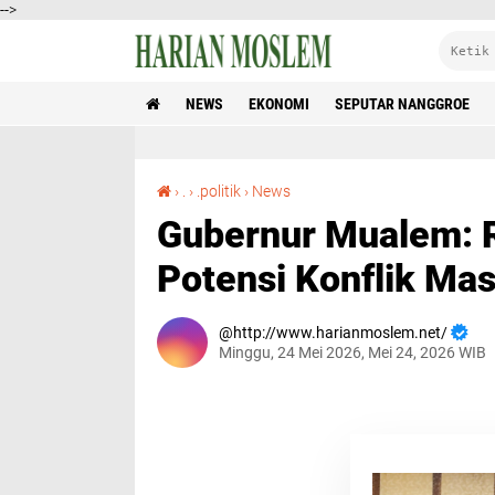
-->
NEWS
EKONOMI
SEPUTAR NANGGROE
Gubernur Mualem: Revisi UUPA Untuk Hindari Potensi Konflik Masa Depan
›
.
›
.politik
›
News
Gubernur Mualem: R
Potensi Konflik Ma
http://www.harianmoslem.net/
Minggu, 24 Mei 2026, Mei 24, 2026 WIB
Gubernur Mualem: Revisi UUPA Untuk Hindari
Pariwara
Po