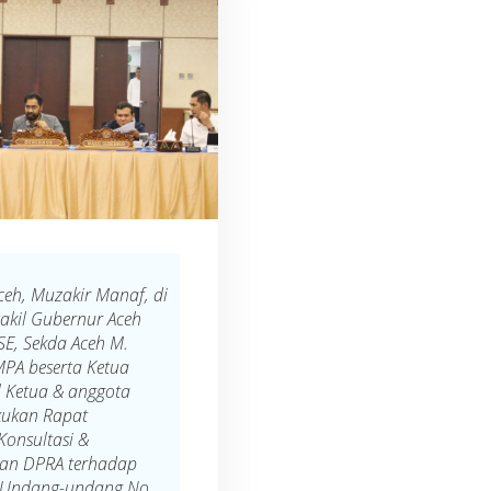
eh, Muzakir Manaf, di
akil Gubernur Aceh
SE, Sekda Aceh M.
 MPA beserta Ketua
l Ketua & anggota
ukan Rapat
Konsultasi &
an DPRA terhadap
 Undang-undang No.