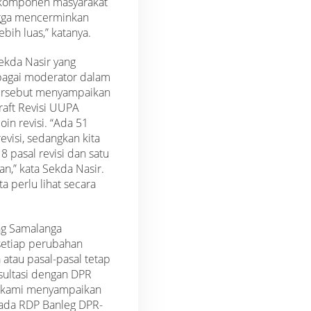
komponen masyarakat
gga mencerminkan
ebih luas,” katanya.
ekda Nasir yang
bagai moderator dalam
ersebut menyampaikan
raft Revisi UUPA
oin revisi. “Ada 51
evisi, sedangkan kita
 pasal revisi dan satu
n,” kata Sekda Nasir.
ita perlu lihat secara
g Samalanga
etiap perubahan
atau pasal-pasal tetap
sultasi dengan DPR
a kami menyampaikan
ada RDP Banleg DPR-