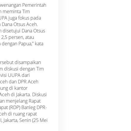
kewenangan Pemerintah
m meminta Tim
PA juga fokus pada
n Dana Otsus Aceh.
n disetujui Dana Otsus
2,5 persen, atau
 dengan Papua,” kata
ersebut disampaikan
 diskusi dengan Tim
isi UUPA dari
Aceh dan DPR Aceh
ung di kantor
eh di Jakarta. Diskusi
kan menjelang Rapat
pat (RDP) Banleg DPR-
ceh di ruang rapat
, Jakarta, Senin (25 Mei