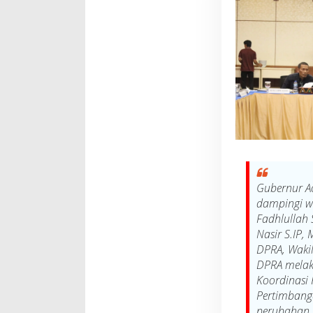
67
Dilihat
Gubernur Ac
dampingi w
Fadhlullah 
Nasir S.IP,
DPRA, Waki
DPRA melak
Koordinasi 
Pertimbang
perubahan