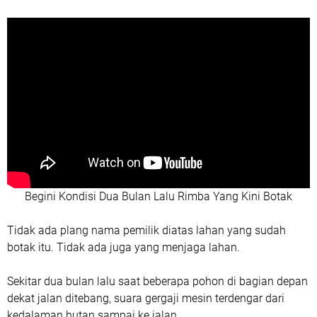
Begini Kondisi Dua Bulan Lalu Rimba Yang Kini Botak
Tidak ada plang nama pemilik diatas lahan yang sudah
botak itu. Tidak ada juga yang menjaga lahan.
Sekitar dua bulan lalu saat beberapa pohon di bagian depan
dekat jalan ditebang, suara gergaji mesin terdengar dari
kedalaman hutan sampai ke jalan.