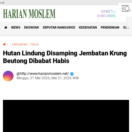
-->
SABTU
8 08 2026
NEWS
EKONOMI
SEPUTAR NANGGROE
KESEHATAN
PENDIDIKAN
SOSI
›
.
›
Kehutanan
›
News
Hutan Lindung Disamping Jembatan Krung Beutong Dibabat Habis
Hutan Lindung Disamping Jembatan Krung
Beutong Dibabat Habis
http://www.harianmoslem.net/
Minggu, 31 Mei 2026, Mei 31, 2026 WIB