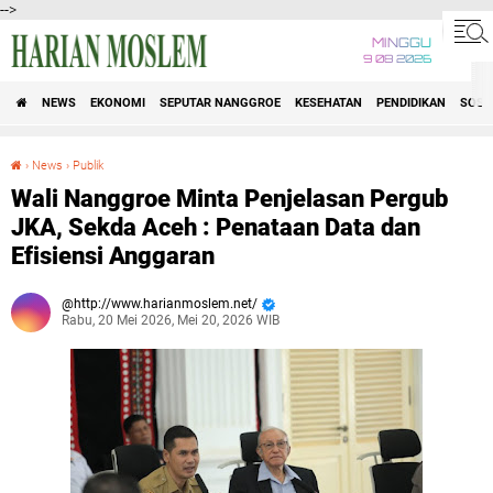
-->
MINGGU
9 08 2026
NEWS
EKONOMI
SEPUTAR NANGGROE
KESEHATAN
PENDIDIKAN
SOSI
›
News
›
Publik
Wali Nanggroe Minta Penjelasan Pergub JKA, Sekda Aceh : Penataan Data dan Efisiensi Anggaran
Wali Nanggroe Minta Penjelasan Pergub
JKA, Sekda Aceh : Penataan Data dan
Efisiensi Anggaran
http://www.harianmoslem.net/
Rabu, 20 Mei 2026, Mei 20, 2026 WIB